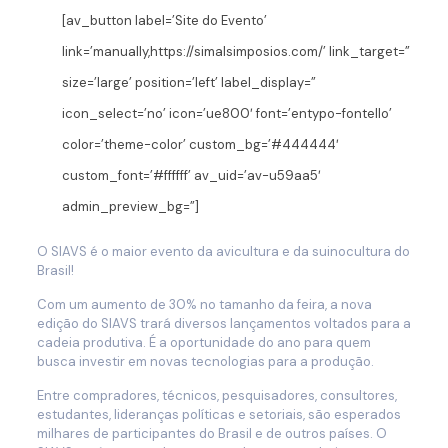
[av_button label=’Site do Evento’
link=’manually,https://simalsimposios.com/’ link_target=”
size=’large’ position=’left’ label_display=”
icon_select=’no’ icon=’ue800′ font=’entypo-fontello’
color=’theme-color’ custom_bg=’#444444′
custom_font=’#ffffff’ av_uid=’av-u59aa5′
admin_preview_bg=”]
O SIAVS é o maior evento da avicultura e da suinocultura do
Brasil!
Com um aumento de 30% no tamanho da feira, a nova
edição do SIAVS trará diversos lançamentos voltados para a
cadeia produtiva. É a oportunidade do ano para quem
busca investir em novas tecnologias para a produção.
Entre compradores, técnicos, pesquisadores, consultores,
estudantes, lideranças políticas e setoriais, são esperados
milhares de participantes do Brasil e de outros países. O