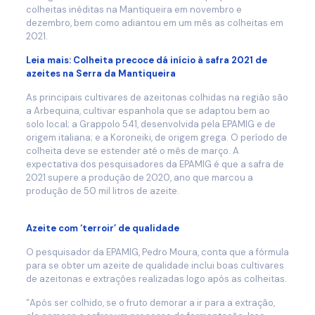
colheitas inéditas na Mantiqueira em novembro e
dezembro, bem como adiantou em um mês as colheitas em
2021.
Leia mais:
Colheita precoce dá início à safra 2021 de
azeites na Serra da Mantiqueira
As principais cultivares de azeitonas colhidas na região são
a Arbequina, cultivar espanhola que se adaptou bem ao
solo local; a Grappolo 541, desenvolvida pela EPAMIG e de
origem italiana; e a Koroneiki, de origem grega. O período de
colheita deve se estender até o mês de março. A
expectativa dos pesquisadores da EPAMIG é que a safra de
2021 supere a produção de 2020, ano que marcou a
produção de 50 mil litros de azeite.
Azeite com ‘terroir’ de qualidade
O pesquisador da EPAMIG, Pedro Moura, conta que a fórmula
para se obter um azeite de qualidade inclui boas cultivares
de azeitonas e extrações realizadas logo após as colheitas.
“Após ser colhido, se o fruto demorar a ir para a extração,