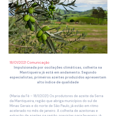
18/01/2021
Comunicação
Impulsionada por oscilações climáticas, colheita na
Mantiqueira já está em andamento. Segundo
especialistas, primeiros azeites produzidos apresentam
alto índice de qualidade
(Maria da Fé – 18/1/2021) Os produtores de azeite da Serra
da Mantiqueira, região que abriga municípios do sul de
Minas Gerais e do norte de São Paulo, já estão em ritmo
acelerado no mês de janeiro. A colheita de azeitonas e
extração de azeites na região, previstas para fevereiro, já