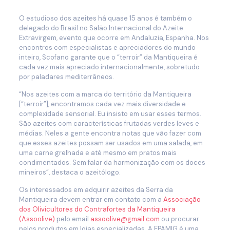
O estudioso dos azeites há quase 15 anos é também o
delegado do Brasil no Salão Internacional do Azeite
Extravirgem, evento que ocorre em Andaluzia, Espanha. Nos
encontros com especialistas e apreciadores do mundo
inteiro, Scofano garante que o “terroir” da Mantiqueira é
cada vez mais apreciado internacionalmente, sobretudo
por paladares mediterrâneos.
“Nos azeites com a marca do território da Mantiqueira
[“terroir”], encontramos cada vez mais diversidade e
complexidade sensorial. Eu insisto em usar esses termos.
São azeites com características frutadas verdes leves e
médias. Neles a gente encontra notas que vão fazer com
que esses azeites possam ser usados em uma salada, em
uma carne grelhada e até mesmo em pratos mais
condimentados. Sem falar da harmonização com os doces
mineiros”, destaca o azeitólogo.
Os interessados em adquirir azeites da Serra da
Mantiqueira devem entrar em contato com a
Associação
dos Olivicultores do Contrafortes da Mantiqueira
(Assoolive)
pelo email
assoolive@gmail.com
ou procurar
pelos produtos em lojas especializadas. A EPAMIG é uma