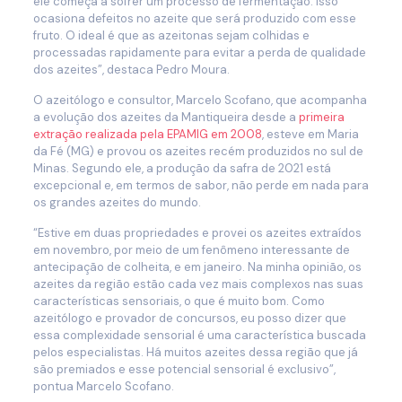
ele começa a sofrer um processo de fermentação. Isso
ocasiona defeitos no azeite que será produzido com esse
fruto. O ideal é que as azeitonas sejam colhidas e
processadas rapidamente para evitar a perda de qualidade
dos azeites”, destaca Pedro Moura.
O azeitólogo e consultor, Marcelo Scofano, que acompanha
a evolução dos azeites da Mantiqueira desde a
primeira
extração realizada pela EPAMIG em 2008
, esteve em Maria
da Fé (MG) e provou os azeites recém produzidos no sul de
Minas. Segundo ele, a produção da safra de 2021 está
excepcional e, em termos de sabor, não perde em nada para
os grandes azeites do mundo.
“Estive em duas propriedades e provei os azeites extraídos
em novembro, por meio de um fenômeno interessante de
antecipação de colheita, e em janeiro. Na minha opinião, os
azeites da região estão cada vez mais complexos nas suas
características sensoriais, o que é muito bom. Como
azeitólogo e provador de concursos, eu posso dizer que
essa complexidade sensorial é uma característica buscada
pelos especialistas. Há muitos azeites dessa região que já
são premiados e esse potencial sensorial é exclusivo”,
pontua Marcelo Scofano.