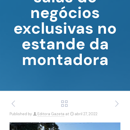
negócios
exclusivas no
estande da
montadora
Published by
Editora Gazeta
at
abril 27, 2022