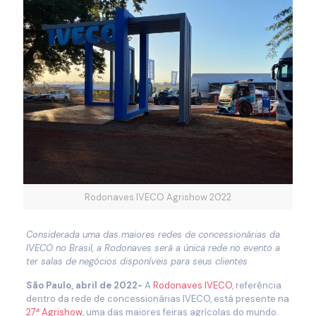
Rodonaves IVECO Agrishow 2022
Considerada uma das maiores redes de concessionárias da
IVECO no Brasil, a Rodonaves será a única rede no evento a
ter salas de negócios disponíveis para seus clientes
São Paulo, abril de 2022-
A
Rodonaves IVECO
, referência
dentro da rede de concessionárias IVECO, está presente na
27ᵃ Agrishow
, uma das maiores feiras agrícolas do mundo.