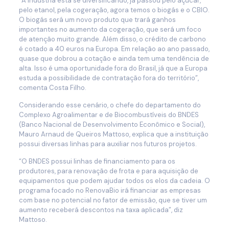
“A indústria está se diversificando, já passou pelo açúcar,
pelo etanol, pela cogeração, agora temos o biogás e o CBIO.
O biogás será um novo produto que trará ganhos
importantes no aumento da cogeração, que será um foco
de atenção muito grande. Além disso, o crédito de carbono
é cotado a 40 euros na Europa. Em relação ao ano passado,
quase que dobrou a cotação e ainda tem uma tendência de
alta. Isso é uma oportunidade fora do Brasil, já que a Europa
estuda a possibilidade de contratação fora do território”,
comenta Costa Filho.
Considerando esse cenário, o chefe do departamento do
Complexo Agroalimentar e de Biocombustíveis do BNDES
(Banco Nacional de Desenvolvimento Econômico e Social),
Mauro Arnaud de Queiros Mattoso, explica que a instituição
possui diversas linhas para auxiliar nos futuros projetos.
“O BNDES possui linhas de financiamento para os
produtores, para renovação de frota e para aquisição de
equipamentos que podem ajudar todos os elos da cadeia. O
programa focado no RenovaBio irá financiar as empresas
com base no potencial no fator de emissão, que se tiver um
aumento receberá descontos na taxa aplicada”, diz
Mattoso.