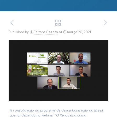
Published by
Editora Gazeta
at
março 26, 2021
A consolidação do programa de descarbonização do Brasil,
que foi debatido no webinar “O RenovaBio como