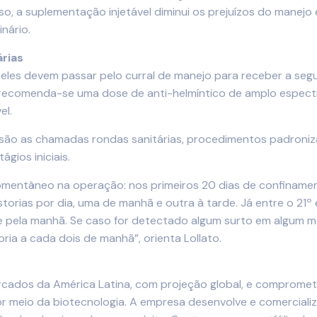
so, a suplementação injetável diminui os prejuízos do manej
nário.
rias
eles devem passar pelo curral de manejo para receber a seg
jo recomenda-se uma dose de anti-helmíntico de amplo espec
el.
são as chamadas rondas sanitárias, procedimentos padronizad
gios iniciais.
momentâneo na operação: nos primeiros 20 dias de confinam
torias por dia, uma de manhã e outra à tarde. Já entre o 21º
nte pela manhã. Se caso for detectado algum surto em algum m
toria a cada dois de manhã”, orienta Lollato.
mercados da América Latina, com projeção global, e comprome
 meio da biotecnologia. A empresa desenvolve e comercializa