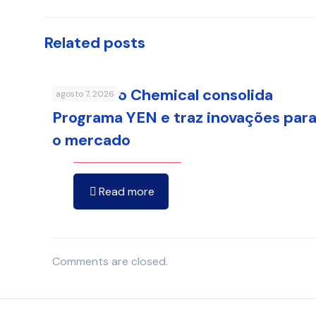
Related posts
Sumitomo Chemical consolida
agosto 7, 2026
Programa YEN e traz inovações par
o mercado
Read more
Comments are closed.