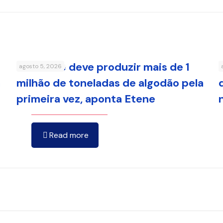
Nordeste deve produzir mais de 1
agosto 5, 2026
a
milhão de toneladas de algodão pela
primeira vez, aponta Etene
Read more