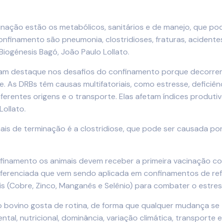
minação estão os metabólicos, sanitários e de manejo, que p
onfinamento são pneumonia, clostridioses, fraturas, acidente
iogénesis Bagó, João Paulo Lollato.
am destaque nos desafios do confinamento porque decorrem 
e. As DRBs têm causas multifatoriais, como estresse, deficiên
ferentes origens e o transporte. Elas afetam índices produt
Lollato.
is de terminação é a clostridiose, que pode ser causada por
nfinamento os animais devem receber a primeira vacinação con
diferenciada que vem sendo aplicada em confinamentos de ref
ais (Cobre, Zinco, Manganês e Selênio) para combater o estres
bovino gosta de rotina, de forma que qualquer mudança se t
al, nutricional, dominância, variação climática, transporte 