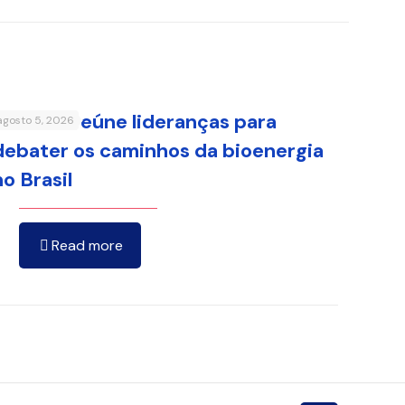
FenaBio reúne lideranças para
agosto 5, 2026
debater os caminhos da bioenergia
no Brasil
Read more