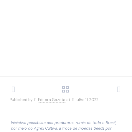
Seedz, a
moeda do
agro
Published by
Editora Gazeta
at
julho 11, 2022
Iniciativa possibilita aos produtores rurais de todo o Brasil,
por meio do Agrex Cultiva, a troca de moedas Seedz por