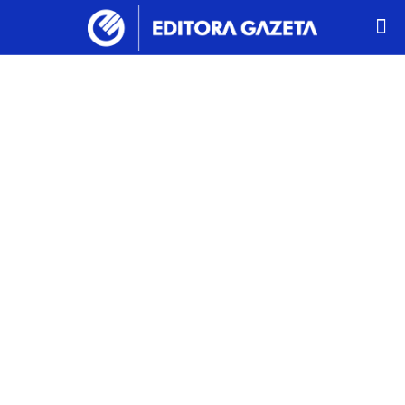
Programa de
fidelidade
agora permite
que clientes
Agrex
acumulem