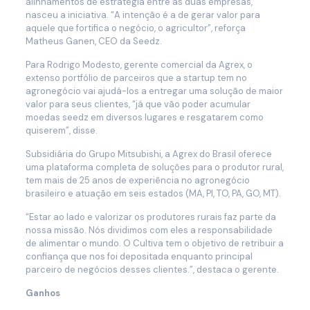
alinhamentos de estratégia entre as duas empresas,
nasceu a iniciativa. “A intenção é a de gerar valor para
aquele que fortifica o negócio, o agricultor”, reforça
Matheus Ganen, CEO da Seedz.
Para Rodrigo Modesto, gerente comercial da Agrex, o
extenso portfólio de parceiros que a startup tem no
agronegócio vai ajudá-los a entregar uma solução de maior
valor para seus clientes, “já que vão poder acumular
moedas seedz em diversos lugares e resgatarem como
quiserem”, disse.
Subsidiária do Grupo Mitsubishi, a Agrex do Brasil oferece
uma plataforma completa de soluções para o produtor rural,
tem mais de 25 anos de experiência no agronegócio
brasileiro e atuação em seis estados (MA, PI, TO, PA, GO, MT).
“Estar ao lado e valorizar os produtores rurais faz parte da
nossa missão. Nós dividimos com eles a responsabilidade
de alimentar o mundo. O Cultiva tem o objetivo de retribuir a
confiança que nos foi depositada enquanto principal
parceiro de negócios desses clientes.”, destaca o gerente.
Ganhos