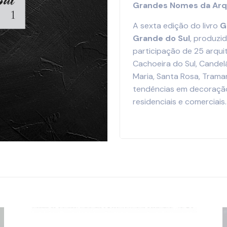
Grandes Nomes da Arqu
A sexta edição do livro
G
Grande do Sul
, produzi
participação de 25 arqui
Cachoeira do Sul, Candelá
Maria, Santa Rosa, Trama
tendências em decoração
residenciais e comerciais.