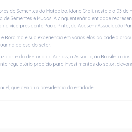
s de Sementes do Matopiba, Idone Grolli, neste dia 03 de ma
a de Sementes e Mudas. A cinquentenária entidade representa
 como vice-presidente Paulo Pinto, da Apasem-Associação P
 Roraima e sua experiência em vários elos da cadeia produ
uar na defesa do setor.
faz parte da diretoria da Abrass, a Associação Brasileira d
te regulatório propício para investimentos do setor, eleva
uel, que deixou a presidência da entidade.