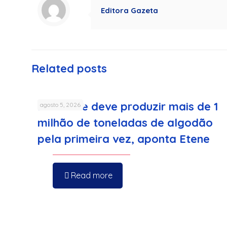
Editora Gazeta
Related posts
Nordeste deve produzir mais de 1
agosto 5, 2026
milhão de toneladas de algodão
pela primeira vez, aponta Etene
Read more