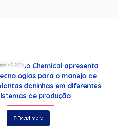
Sumitomo Chemical apresenta
agosto 3, 2026
tecnologias para o manejo de
plantas daninhas em diferentes
sistemas de produção
Read more