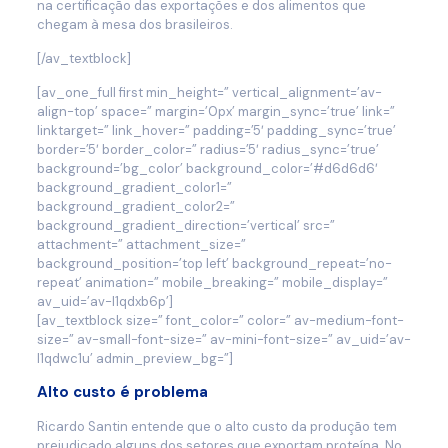
na certificação das exportações e dos alimentos que
chegam à mesa dos brasileiros.
[/av_textblock]
[av_one_full first min_height=” vertical_alignment=’av-
align-top’ space=” margin=’0px’ margin_sync=’true’ link=”
linktarget=” link_hover=” padding=’5′ padding_sync=’true’
border=’5′ border_color=” radius=’5′ radius_sync=’true’
background=’bg_color’ background_color=’#d6d6d6′
background_gradient_color1=”
background_gradient_color2=”
background_gradient_direction=’vertical’ src=”
attachment=” attachment_size=”
background_position=’top left’ background_repeat=’no-
repeat’ animation=” mobile_breaking=” mobile_display=”
av_uid=’av-l1qdxb6p’]
[av_textblock size=” font_color=” color=” av-medium-font-
size=” av-small-font-size=” av-mini-font-size=” av_uid=’av-
l1qdwc1u’ admin_preview_bg=”]
Alto custo é problema
Ricardo Santin entende que o alto custo da produção tem
prejudicado alguns dos setores que exportam proteína. No