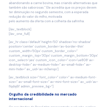
abandonando a carne bovina, mas criando alternativas que
também são saborosas.” Ele acredita que os preços devem
ter diminuição no segundo semestre, com a esperada
redução do valor do milho, motivada
pelo aumento da oferta com a colheita da safrinha.
[/av_textblock]
[/av_one_full]
[av_hr class=’default’ height=’50’ shadow=’no-shadow’
position=’center’ custom_border=’av-border-thin’
custom_width=’50px’ custom_border_color=”
custom_margin_top=’30px’ custom_margin_bottom=’30px’
icon_select=’yes’ custom_icon_color=” icon=’ue808′ av-
desktop-hide=” av-medium-hide=” av-small-hide=” av-
mini-hide=” av_uid=’av-m3wnqo’]
[av_textblock size=” font_color=” color=” av-medium-font-
size=” av-small-font-size=” av-mini-font-size=” av_uid=’av-
l1qdxj6l’ admin_preview_bg=”]
Orgulho da credibilidade no mercado
internacional