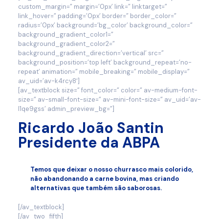
custom_margin=” margin=’0px’ link=” linktarget=”
link_hover=” padding=’0px’ border=” border_color=”
radius=’0px’ background=’bg_color’ background_color=”
background_gradient_color1=”
background_gradient_color2=”
background_gradient_direction=’vertical’ src=”
background_position=’top left’ background_repeat=’no-
repeat’ animation=” mobile_breaking=” mobile_display=”
av_uid=’av-k4rcy8′]
[av_textblock size=” font_color=” color=” av-medium-font-
size=” av-small-font-size=” av-mini-font-size=” av_uid=’av-
l1qe9gss’ admin_preview_bg=”]
Ricardo João Santin
Presidente da ABPA
Temos que deixar o nosso churrasco mais colorido,
não abandonando a carne bovina, mas criando
alternativas que também são saborosas.
[/av_textblock]
[/av_two_fifth]