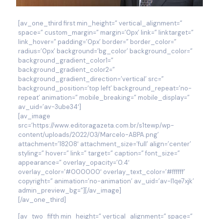
[av_one_third first min_height=” vertical_alignment=”
space=” custom_margin=” margin=’0px’ link=” linktarget=”
link_hover=” padding=’0px’ border=” border_color=”
radius=’0px’ background=’bg_color’ background_color=”
background_gradient_color1=”
background_gradient_color2=”
background_gradient_direction=’vertical’ src=”
background_position=’top left’ background_repeat=’no-
repeat’ animation=” mobile_breaking=” mobile_display=”
av_uid=’av-3ube34′]
[av_image
src=’https://www.editoragazeta.com.br/s1tewp/wp-
content/uploads/2022/03/Marcelo-ABPA.png’
attachment=’18208′ attachment_size=’full’ align=’center’
styling=” hover=” link=” target=” caption=” font_size=”
appearance=” overlay_opacity=’0.4′
overlay_color=’#000000′ overlay_text_color=’#ffffff’
copyright=” animation=’no-animation’ av_uid=’av-l1qe7xjk’
admin_preview_bg=”][/av_image]
[/av_one_third]
[av_two_fifth min_height=” vertical_alignment=” space=”