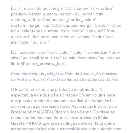
[av_hr class=’default’ height=’50’ shadow=’no-shadow’
position=’center’ custom_border=’av-border-thin’
custom_width=’50px’ custom_border_color=”
custom_margin_top=’30px’ custom_margin_bottom=’30px’
icon_select=’yes’ custom_icon_color=” icon=’ue808′ av-
desktop-hide=” av-medium-hide=” av-small-hide=” av-
mini-hide=” av_uid=”]
[av_textblock size=” font_color=” color=” av-medium-font-
size=” av-small-font-size=” av-mini-font-size=” av_uid=’av-
l1qdxj6l’ admin_preview_bg=”]
Dado apresentado pelo presidente da Associação Brasileira
de Proteína Animal, Ricardo Santin, mostra potencial do País.
O Brasil é referência na produção de alimentos. A
expectativa é de que o País cresça 40% em volume para
que possa atender à demanda mundial. A informação foi
apresentada pelo presidente da Associação Brasileira de
Proteína Animal (ABPA), Ricardo João Santin. Ele disse ao
comunicador Rosemar Santos, em entrevista à Rádio
Gazeta FM 107,9, que essa evolução deve ser feita com a
manutenção da ideia de sustentabilidade e de cuidado com