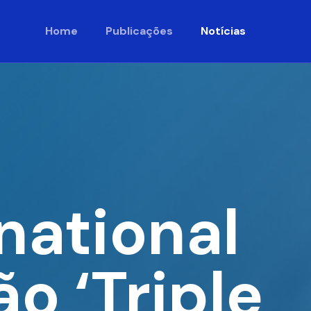
Home
Publicações
Notícias
rnational
o ‘Triple