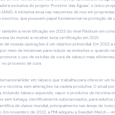
ora exclusiva do projeto ‘Protetor das Águas’, o único pro
ANA). A iniciativa atua nas nascentes de rios em propriedade
s inscritos, que possuem papel fundamental na proteção de 
 também a recertificação em 2023 do nível Platinum em conse
presa do mundo a receber esta certificação em 2021.
ão de nossas operações é um objetivo primordial. Em 2022 a
, por meio de iniciativas para reduzir as emissões e, quando
 promove o uso de estufas de cura de tabaco mais eficiente
r no processo de cura.
internacional líder em tabaco que trabalha para oferecer um 
co e nicotina, sem alterações na cadeia produtiva. O atual p
 incluindo tabaco aquecido, vapor e produtos de nicotina or
 sem fumaça, cientificamente substanciados, para adultos qu
ntífica de classe mundial, principalmente nas áreas de toxicol
Em novembro de 2022, a PMI adquiriu a Swedish Match – emp