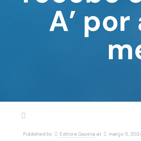
A’ por
me
Published by
Editora Gazeta
at
março 5, 202