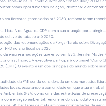
nção ‘Triple-A’ da CDP pelo quarto ano consecutivo,” disse S
ontrar novas oportunidades de ação, identificar e enfrentar
ro em florestas gerenciadas até 2030, também foram reconh
 ‘Lista A de Água’ da CDP, com a sua atuação para atingir as
de cultivo de tabaco até 2030.
doção das recomendações da Força-Tarefa sobre Divulgaçõe
ao TNFD no ano fiscal de 2025.
da empresa nas ações que envolvem ESG, Jennifer Motles, Chi
a Economist Impact. A executiva participará do painel “Como 
h20 (GMT). O evento é um dos principais do mundo sobre sust
tabilidade da PMI, sendo considerado um dos mercados lídere
sidades locais, escutando a comunidade em que atua e trabal
os Ambientais (PSA) como uma das estratégias de preservaç
a conservação ambiental, remunerando os produtores rurais 
vação de 190 hectares de mata em nove propriedades da agricult