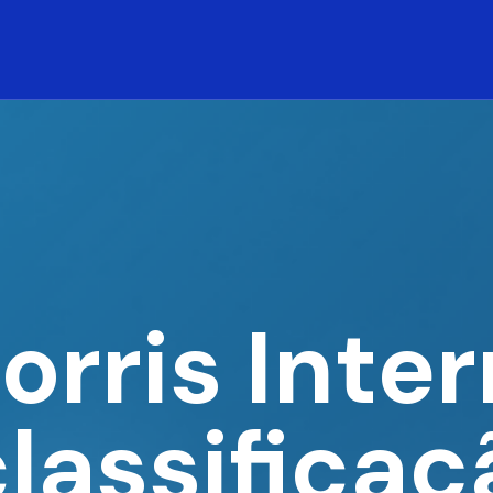
orris Inte
lassificaçã