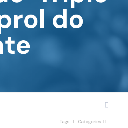
prol do
nte
Tags
Categories