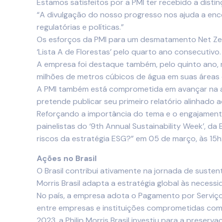
Estamos satisfeitos por a PMI ter recebido a disti
“A divulgação do nosso progresso nos ajuda a enc
regulatórias e políticas.”
Os esforços da PMI para um desmatamento Net Ze
‘Lista A de Florestas’ pelo quarto ano consecutivo.
A empresa foi destaque também, pelo quinto ano, na
milhões de metros cúbicos de água em suas áreas 
A PMI também está comprometida em avançar na a
pretende publicar seu primeiro relatório alinhado 
Reforçando a importância do tema e o engajamento 
painelistas do ‘9th Annual Sustainability Week’, d
riscos da estratégia ESG?” em 05 de março, às 15
Ações no Brasil
O Brasil contribui ativamente na jornada de susten
Morris Brasil adapta a estratégia global às neces
No país, a empresa adota o Pagamento por Serviç
entre empresas e instituições comprometidas com 
2023, a Philip Morris Brasil investiu para a preser