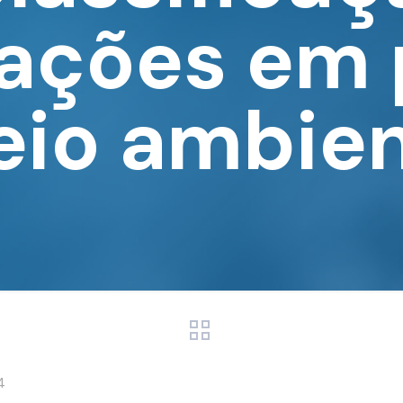
 ações em 
io ambie
4