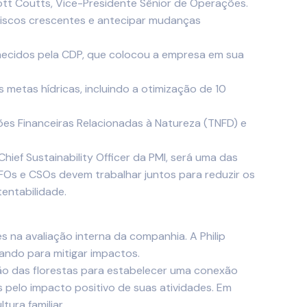
cott Coutts, Vice-Presidente Sênior de Operações.
 riscos crescentes e antecipar mudanças
ecidos pela CDP, que colocou a empresa em sua
 metas hídricas, incluindo a otimização de 10
s Financeiras Relacionadas à Natureza (TNFD) e
ef Sustainability Officer da PMI, será uma das
CFOs e CSOs devem trabalhar juntos para reduzir os
entabilidade.
s na avaliação interna da companhia. A Philip
hando para mitigar impactos.
ão das florestas para estabelecer uma conexão
pelo impacto positivo de suas atividades. Em
ura familiar.