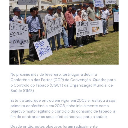
No próximo mês de fevereiro, terá lugar a décima
Conferência das Partes (COP) da Convenção-Quadro para
o Controlo do Tabaco (CQCT) da Organização Mundial de
Saúde (OMS).
Este tratado, que entrou em vigor em 2003 e realizou a sua
primeira conferência em 2005, tinha inicialmente como
objetivo muito legítimo o controlo do consumo de tabaco, a
fim de contrariar os seus efeitos nocivos para a saúde.
Desde então, estes objetivos foram radicalmente