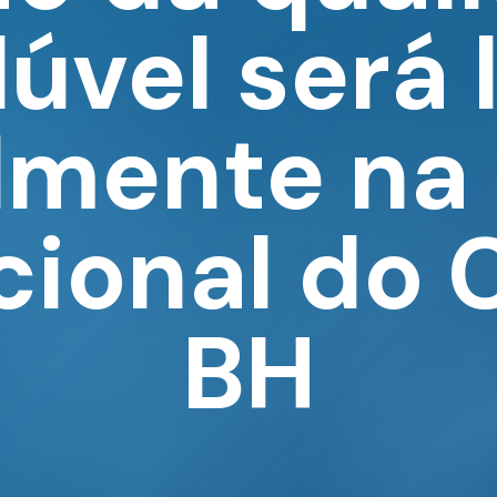
lúvel será
lmente na
cional do 
BH