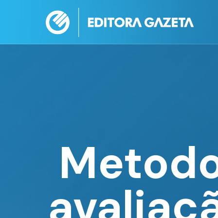
Metodol
avaliaç