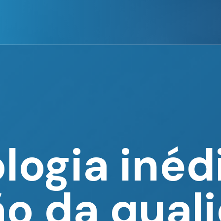
ogia inéd
ão da qual