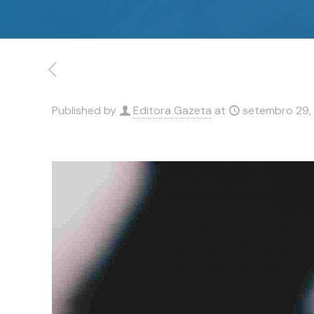
Published by
Editora Gazeta
at
setembro 29,