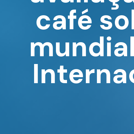
café so
mundia
Interna