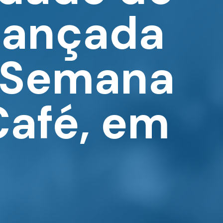
 lançada
 Semana
Café, em