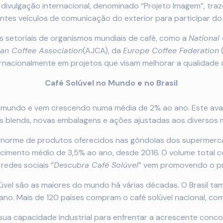
e divulgação internacional, denominado “Projeto Imagem”, tra
ntes veículos de comunicação do exterior para participar do
es setoriais de organismos mundiais de café, como a
National
pan Coffee Association
(AJCA), da
Europe Coffee Federation
ternacionalmente em projetos que visam melhorar a qualidade
Café Solúvel no Mundo e no Brasil
 mundo e vem crescendo numa média de 2% ao ano. Este avanç
s blends, novas embalagens e ações ajustadas aos diversos
enorme de produtos oferecidos nas gôndolas dos supermerc
scimento médio de 3,5% ao ano, desde 2016. O volume total c
redes sociais “
Descubra Café Solúvel
” vem promovendo o pr
olúvel são as maiores do mundo há várias décadas. O Brasil 
 ano. Mais de 120 países compram o café solúvel nacional, co
sua capacidade industrial para enfrentar a acrescente conco