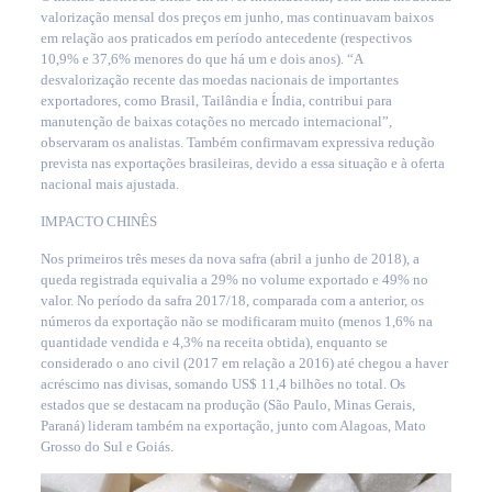
valorização mensal dos preços em junho, mas continuavam baixos
em relação aos praticados em período antecedente (respectivos
10,9% e 37,6% menores do que há um e dois anos). “A
desvalorização recente das moedas nacionais de importantes
exportadores, como Brasil, Tailândia e Índia, contribui para
manutenção de baixas cotações no mercado internacional”,
observaram os analistas. Também confirmavam expressiva redução
prevista nas exportações brasileiras, devido a essa situação e à oferta
nacional mais ajustada.
IMPACTO CHINÊS
Nos primeiros três meses da nova safra (abril a junho de 2018), a
queda registrada equivalia a 29% no volume exportado e 49% no
valor. No período da safra 2017/18, comparada com a anterior, os
números da exportação não se modificaram muito (menos 1,6% na
quantidade vendida e 4,3% na receita obtida), enquanto se
considerado o ano civil (2017 em relação a 2016) até chegou a haver
acréscimo nas divisas, somando US$ 11,4 bilhões no total. Os
estados que se destacam na produção (São Paulo, Minas Gerais,
Paraná) lideram também na exportação, junto com Alagoas, Mato
Grosso do Sul e Goiás.