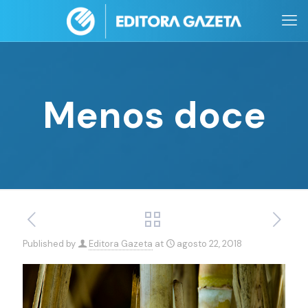
Menos doce
Published by
Editora Gazeta
at
agosto 22, 2018