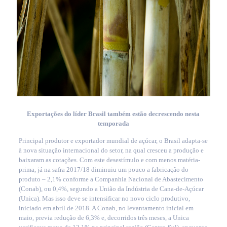
Exportações do líder Brasil também estão decrescendo nesta
temporada
Principal produtor e exportador mundial de açúcar, o Brasil adapta-se
à nova situação internacional do setor, na qual cresceu a produção e
baixaram as cotações. Com este desestímulo e com menos matéria-
prima, já na safra 2017/18 diminuiu um pouco a fabricação do
produto – 2,1% conforme a Companhia Nacional de Abastecimento
(Conab), ou 0,4%, segundo a União da Indústria de Cana-de-Açúcar
(Unica). Mas isso deve se intensificar no novo ciclo produtivo,
iniciado em abril de 2018. A Conab, no levantamento inicial em
maio, previa redução de 6,3% e, decorridos três meses, a Unica