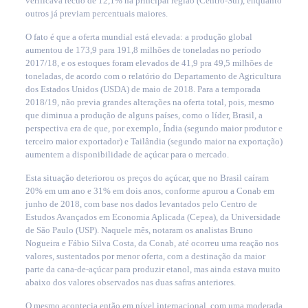
verificava recuo de 12,1% na principal região (Centro-Sul), enquanto
outros já previam percentuais maiores.
O fato é que a oferta mundial está elevada: a produção global
aumentou de 173,9 para 191,8 milhões de toneladas no período
2017/18, e os estoques foram elevados de 41,9 pra 49,5 milhões de
toneladas, de acordo com o relatório do Departamento de Agricultura
dos Estados Unidos (USDA) de maio de 2018. Para a temporada
2018/19, não previa grandes alterações na oferta total, pois, mesmo
que diminua a produção de alguns países, como o líder, Brasil, a
perspectiva era de que, por exemplo, Índia (segundo maior produtor e
terceiro maior exportador) e Tailândia (segundo maior na exportação)
aumentem a disponibilidade de açúcar para o mercado.
Esta situação deteriorou os preços do açúcar, que no Brasil caíram
20% em um ano e 31% em dois anos, conforme apurou a Conab em
junho de 2018, com base nos dados levantados pelo Centro de
Estudos Avançados em Economia Aplicada (Cepea), da Universidade
de São Paulo (USP). Naquele mês, notaram os analistas Bruno
Nogueira e Fábio Silva Costa, da Conab, até ocorreu uma reação nos
valores, sustentados por menor oferta, com a destinação da maior
parte da cana-de-açúcar para produzir etanol, mas ainda estava muito
abaixo dos valores observados nas duas safras anteriores.
O mesmo acontecia então em nível internacional, com uma moderada