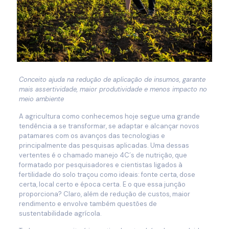
Conceito ajuda na redução de aplicação de insumos, garante
mais assertividade, maior produtividade e menos impacto no
meio ambiente
A agricultura como conhecemos hoje segue uma grande
tendência a se transformar, se adaptar e alcançar novos
patamares com os avanços das tecnologias e
principalmente das pesquisas aplicadas. Uma dessas
vertentes é o chamado manejo 4C´s de nutrição, que
formatado por pesquisadores e cientistas ligados à
fertilidade do solo traçou como ideais: fonte certa, dose
certa, local certo e época certa. E o que essa junção
proporciona? Claro, além de redução de custos, maior
rendimento e envolve também questões de
sustentabilidade agrícola.