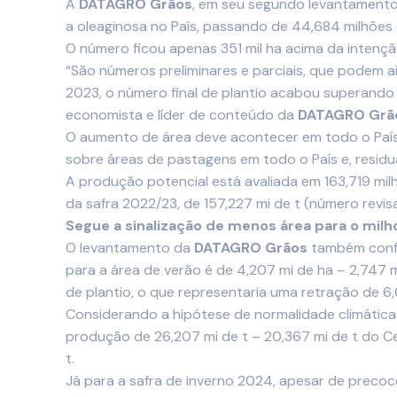
A
DATAGRO Grãos
, em seu segundo levantamento 
a oleaginosa no País, passando de 44,684 milhões
O número ficou apenas 351 mil ha acima da intenção
“São números preliminares e parciais, que podem a
2023, o número final de plantio acabou superando 
economista e líder de conteúdo da
DATAGRO Grã
O aumento de área deve acontecer em todo o País 
sobre áreas de pastagens em todo o País e, resid
A produção potencial está avaliada em 163,719 milh
da safra 2022/23, de 157,227 mi de t (número revis
Segue a sinalização de menos área para o milh
O levantamento da
DATAGRO Grãos
também confir
para a área de verão é de 4,207 mi de ha – 2,747 
de plantio, o que representaria uma retração de 6
Considerando a hipótese de normalidade climática 
produção de 26,207 mi de t – 20,367 mi de t do Ce
t.
Já para a safra de inverno 2024, apesar de precoce