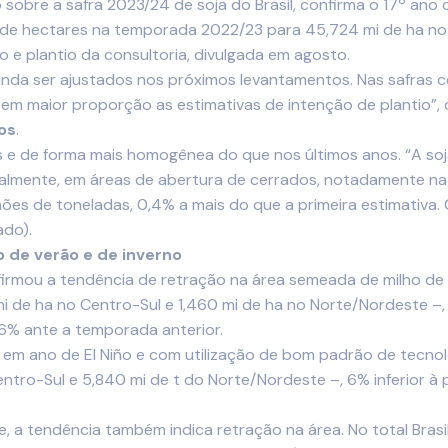
sobre a safra 2023/24 de soja do Brasil, confirma o 17º an
 de hectares na temporada 2022/23 para 45,724 mi de ha no 
 e plantio da consultoria, divulgada em agosto.
inda ser ajustados nos próximos levantamentos. Nas safras co
em maior proporção as estimativas de intenção de plantio”, 
os
.
e de forma mais homogênea do que nos últimos anos. “A soja
ualmente, em áreas de abertura de cerrados, notadamente na
ões de toneladas, 0,4% a mais do que a primeira estimativa. 
ado).
o de verão e de inverno
mou a tendência de retração na área semeada de milho de v
mi de ha no Centro-Sul e 1,460 mi de ha no Norte/Nordeste –
,6% ante a temporada anterior.
em ano de El Niño e com utilização de bom padrão de tecnolog
ntro-Sul e 5,840 mi de t do Norte/Nordeste –, 6% inferior à 
, a tendência também indica retração na área. No total Brasi