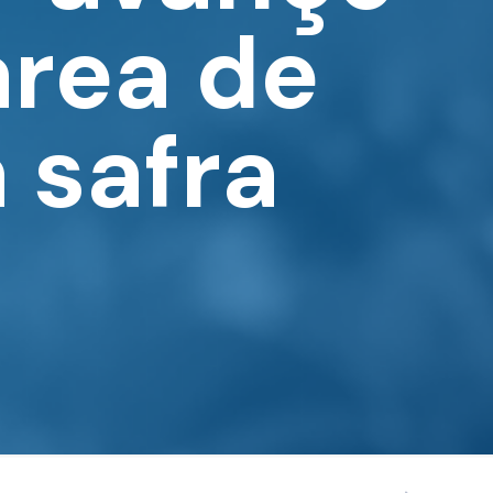
área de
a safra