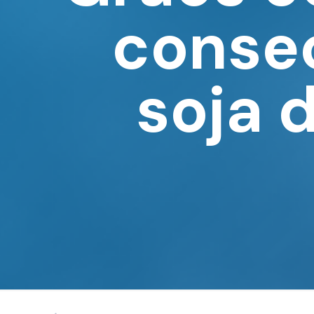
consec
soja d