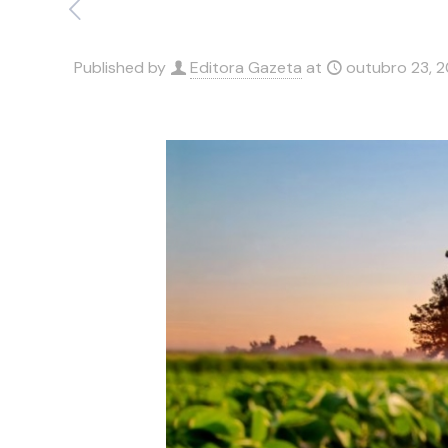
Published by
Editora Gazeta
at
outubro 23, 