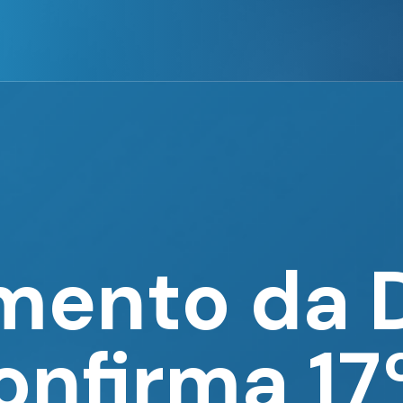
mento da
onfirma 17