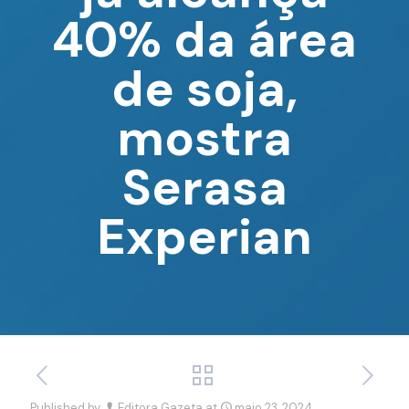
40% da área
de soja,
mostra
Serasa
Experian
Published by
Editora Gazeta
at
maio 23, 2024