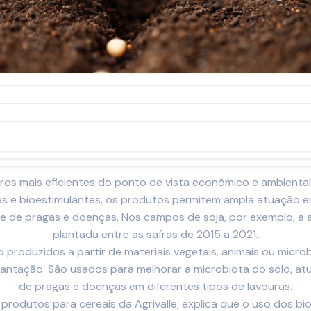
ros mais eficientes do ponto de vista econômico e ambiental
tes e bioestimulantes, os produtos permitem ampla atuação e
 de pragas e doenças. Nos campos de soja, por exemplo, a 
plantada entre as safras de 2015 a 2021.
 produzidos a partir de materiais vegetais, animais ou micr
lantação. São usados para melhorar a microbiota do solo, at
de pragas e doenças em diferentes tipos de lavouras.
e produtos para cereais da Agrivalle, explica que o uso dos b