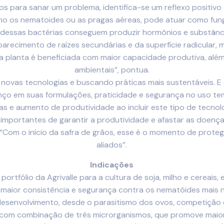
icos para sanar um problema, identifica-se um reflexo positi
o os nematoides ou as pragas aéreas, pode atuar como fungi
s dessas bactérias conseguem produzir hormônios e substân
parecimento de raízes secundárias e da superfície radicular, 
a planta é beneficiada com maior capacidade produtiva, além
ambientais”, pontua.
as tecnologias e buscando práticas mais sustentáveis. E es
ço em suas formulações, praticidade e segurança no uso tem
as e aumento de produtividade ao incluir este tipo de tecnol
s importantes de garantir a produtividade e afastar as doença
Com o início da safra de grãos, esse é o momento de proteg
aliados”.
Indicações
ortfólio da Agrivalle para a cultura de soja, milho e cereais,
r maior consistência e segurança contra os nematóides mais n
 desenvolvimento, desde o parasitismo dos ovos, competição e
a com combinação de três microrganismos, que promove maio