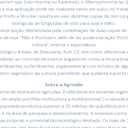
usarium spp (raiz
murcha ou fusariose),
o Macrophomina sp (
jo e sua aplicação pode ser realizada tanto em sulco, no tra
o de Profix e Shocker resulta em seis distintas cepas de micr
biológicas de fungicidas de solo para soja e milho.
 uma opção diferenciada pela combinação de duas cepas d
da soja. “Não é fitotóxico, além de ter poderosa ação fitotô
cultura”, orienta o especialista.
biológico à base de
Beauveria, Auin CE
tem como diferencial 
esão ao controle de insetos sugadores, como a mosca branca,
ertilizantes ou fertilizantes organomineral com extrato de 
ento vegetativo da cultura, permitindo que a planta suporte 
Sobre a Agrivalle
ústria de bioinsumos agrícolas, é referência em sistemas reg
 amplo portfólio multicultura e multifuncional. Localizada e
pacidade produtiva superior a 35 milhões de quilo/litros por
le é na área de pesquisa e desenvolvimento. A empresa cont
s próprias e potencial biotecnológico ilimitado. Os mais de
omover uma agricultura mais lucrativa para o agricultor e de