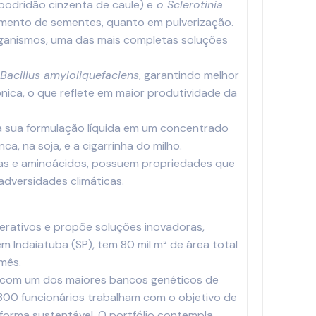
podridão cinzenta de caule) e
o Sclerotinia
tamento de sementes, quanto em pulverização.
oorganismos, uma das mais completas soluções
e
Bacillus amyloliquefaciens
, garantindo melhor
nica, o que reflete em maior produtividade da
a sua formulação líquida em um concentrado
 na soja, e a cigarrinha do milho.
algas e aminoácidos, possuem propriedades que
adversidades climáticas.
enerativos e propõe soluções inovadoras,
m Indaiatuba (SP), tem 80 mil m² de área total
 mês.
a com um dos maiores bancos genéticos de
 300 funcionários trabalham com o objetivo de
 forma sustentável. O portfólio contempla