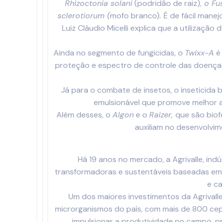
Rhizoctonia solani
(podridão de raiz)
, o F
sclerotiorum (
mofo branco)
.
É de fácil mane
Luiz Cláudio Micelli explica que a utilizaçã
Ainda no segmento de fungicidas, o
Twixx-A
é
proteção e espectro de controle das doenças 
Já para o combate de insetos, o inseticida 
emulsionável que promove melhor ad
Além desses, o
Algon
e o
Raizer,
que são biof
auxiliam no desenvolvim
Há 19 anos no mercado, a Agrivalle, ind
transformadoras e sustentáveis baseadas em um
e ca
Um dos maiores investimentos da Agrival
microrganismos do país, com mais de 800 cepa
impulsionar a produtividade no campo, pr