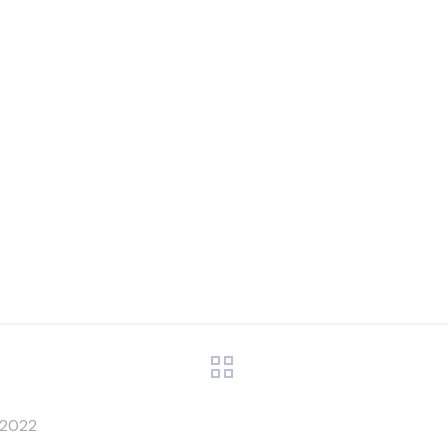
ncia à cul
grãos
 2022