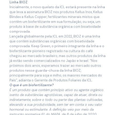
Linha BIOZ
Inicialmente, o novo quelato da ICL estará presente na linha
que leva a assinatura BIOZ nos produtos Kellus Inox, Kellus
Blindex e Kellus Copper, fertilizantes minerais mistos que
contêm um biofertilizante em sua formulação, ou seja,
um
produto à base de substância orgânica com bioatividade
comprovada.
Lançada globalmente pela ICL em 2022, BIOZ
é uma linha
que contém substâncias orgânicas com bioatividade
comprovada. Keep Green, o primeiro integrante da linha e o
biofertilizante pioneiro registrado na cultura do café
chegou ao mercado brasileiro, mas outros produtos da linha
já estão sendo comercializados no
Japão e Israel. “Nos
próximos dois anos, esperamos trazer ao mercado outros
produtos nesse guarda-chuva da linha BIOZ,
principalmente para soja e milho, os maiores mercados do
País”, adianta o Gerente de Produtos Foliares da ICL.
O que é um biofertilizante?
É um produto que contém princípio ativo ou agente orgânico
isento de substâncias agrotóxicas, capaz de atuar, direta ou
indiretamente, sobre o todo ou parte das plantas cultivadas,
elevando a sua produtividade, sem ter em conta o seu valor
hormonal ou estimulante. A definição veio por meio da
instrução normativa 61, do MAPA, de 8 de julho de 2020.