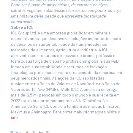
Pode ser à base de aminoácidos, de extratos de algas,
extratos vegetais, substâncias húmicas ou composto, ou seja,
uma mistura deles desde que apresente bioatividade
comprovada.
Sobre a ICL
ICL Group Ltd. é uma empresa global líder em minerais
especializados, que desenvolve soluções impactantes para
os desafios de sustentabilidade da humanidade nos
mercados de alimentos, agricultura e indústria. A ICL
aproveita seus recursos exclusivos de bromo, potássio e
fosfato, sua força de trabalho profissional global e sua P&D
focada em sustentabilidade e recursos de inovação
tecnológica para impulsionar o crescimento da empresa em
seus mercados finais. As ações da ICL são listadas
duplamente na Bolsa de Valores de Nova York e na Bolsa de
Valores de Tel Aviv (NYSE e TASE: ICL). A empresa emprega
mais de 12,5 mil pessoas em todo o mundo e sua receita em
2022 totalizou aproximadamente US＄ 10 bilhões. Na
América do Sul, a ICL controla também as marcas Dimicron,
Maximus e Aminoagro. Para obter mais informações, visite o
site
.
Share