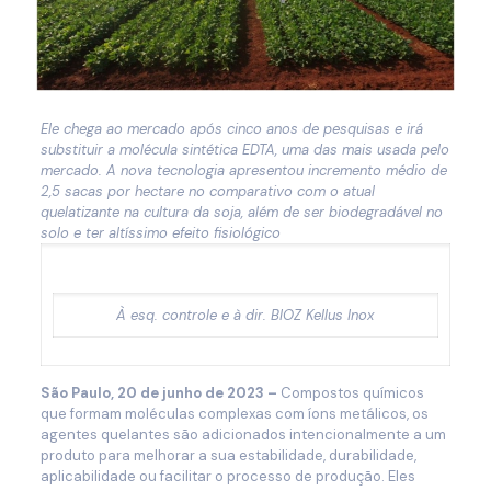
Ele chega ao mercado após cinco anos de pesquisas e irá
substituir a molécula sintética EDTA, uma das mais usada pelo
mercado. A nova tecnologia apresentou incremento médio de
2,5 sacas por hectare no comparativo com o atual
quelatizante na cultura da soja, além de ser biodegradável no
solo e ter altíssimo efeito fisiológico
À esq. controle e à dir. BIOZ Kellus Inox
São Paulo, 20 de junho de 2023 –
Compostos químicos
que formam moléculas complexas com íons metálicos, os
agentes quelantes são adicionados intencionalmente a um
produto para melhorar a sua estabilidade, durabilidade,
aplicabilidade ou facilitar o processo de produção. Eles