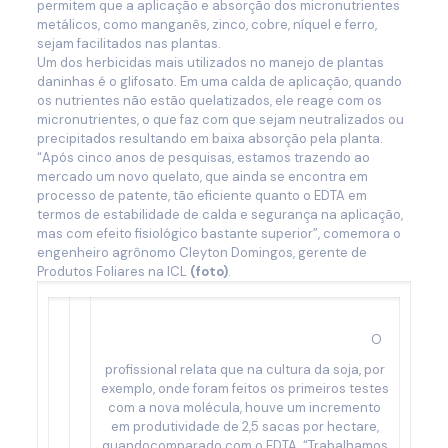
permitem que a aplicação e absorção dos micronutrientes
metálicos, como manganês, zinco, cobre, níquel e ferro,
sejam facilitados nas plantas.
Um dos herbicidas mais utilizados no manejo de plantas
daninhas é o glifosato. Em uma calda de aplicação, quando
os nutrientes não estão quelatizados, ele reage com os
micronutrientes, o que faz com que sejam neutralizados ou
precipitados resultando em baixa absorção pela planta.
“Após cinco anos de pesquisas, estamos trazendo ao
mercado um novo quelato, que ainda se encontra em
processo de patente, tão eficiente quanto o EDTA em
termos de estabilidade de calda e segurança na aplicação,
mas com efeito fisiológico bastante superior”, comemora o
engenheiro agrônomo Cleyton Domingos, gerente de
Produtos Foliares na ICL
(foto)
.
O
profissional relata que na cultura da soja, por
exemplo, onde foram feitos os primeiros testes
com a nova molécula, houve um incremento
em produtividade de 2,5 sacas por hectare,
quandocomparado com o EDTA. “Trabalhamos