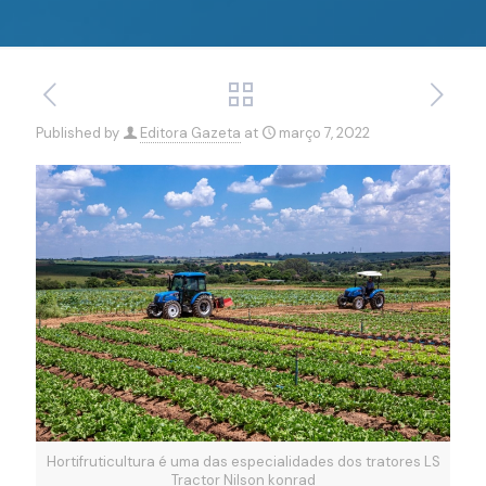
Published by
Editora Gazeta
at
março 7, 2022
Hortifruticultura é uma das especialidades dos tratores LS
Tractor Nilson konrad