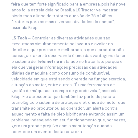
feira que tem forte significado para a empresa, pois há nove
anos foi a estréia dela no Brasil, a LS Tractor vai mostrar
ainda toda a linha de tratores que vão de 25 a 145 cv.
“Tratores para as mais diversas atividades do campo”,
assinala Kilpp.
LS Tech –
Controlar as diversas atividades que são
executadas simultaneamente na lavoura e avaliar no
detalhe o que precisa ser melhorado, o que o produtor não
consegue fazer só observando é uma das vantagens de ter
o sistema de
Telemetria
instalado no trator. Isto porque é
ela que vai gerar informações preciosas das atividades
diárias da máquina, como consumo de combustível,
velocidade em que está sendo operada na função exercida,
situação do motor, entre outras. “É uma ferramenta de
gestão de máquinas a campo de grande valia”, assinala
Kilpp. Ele acrescenta que também faz parte do pacote
tecnológico o sistema de proteção eletrônica do motor que
transmite ao produtor ou ao operador, um alerta contra
aquecimento e falta de óleo lubrificante evitando assim um
problema indesejado em seu funcionamento que, por vezes,
gera um grande prejuízo com a manutenção quando
acontece um evento desta natureza.