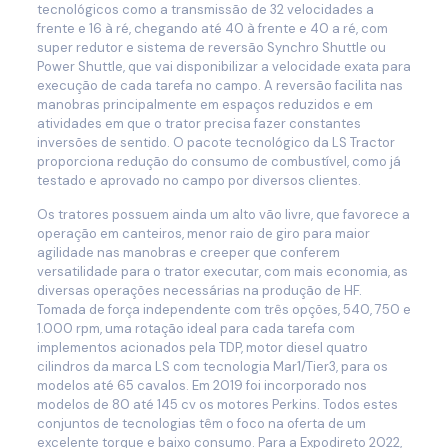
tecnológicos como a transmissão de 32 velocidades a
frente e 16 à ré, chegando até 40 à frente e 40 a ré, com
super redutor e sistema de reversão Synchro Shuttle ou
Power Shuttle, que vai disponibilizar a velocidade exata para
execução de cada tarefa no campo. A reversão facilita nas
manobras principalmente em espaços reduzidos e em
atividades em que o trator precisa fazer constantes
inversões de sentido. O pacote tecnológico da LS Tractor
proporciona redução do consumo de combustível, como já
testado e aprovado no campo por diversos clientes.
Os tratores possuem ainda um alto vão livre, que favorece a
operação em canteiros, menor raio de giro para maior
agilidade nas manobras e creeper que conferem
versatilidade para o trator executar, com mais economia, as
diversas operações necessárias na produção de HF.
Tomada de força independente com três opções, 540, 750 e
1.000 rpm, uma rotação ideal para cada tarefa com
implementos acionados pela TDP, motor diesel quatro
cilindros da marca LS com tecnologia Mar1/Tier3, para os
modelos até 65 cavalos. Em 2019 foi incorporado nos
modelos de 80 até 145 cv os motores Perkins. Todos estes
conjuntos de tecnologias têm o foco na oferta de um
excelente torque e baixo consumo. Para a Expodireto 2022,