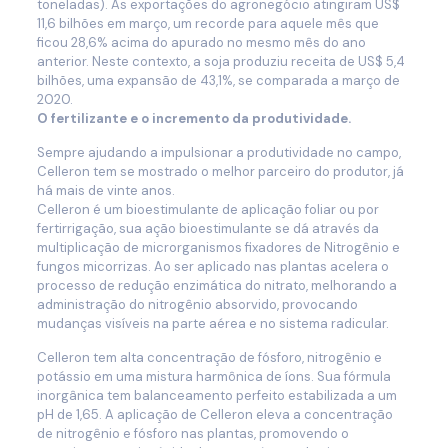
toneladas). As exportações do agronegócio atingiram US$
11,6 bilhões em março, um recorde para aquele mês que
ficou 28,6% acima do apurado no mesmo mês do ano
anterior. Neste contexto, a soja produziu receita de US$ 5,4
bilhões, uma expansão de 43,1%, se comparada a março de
2020.
O fertilizante e o incremento da produtividade.
Sempre ajudando a impulsionar a produtividade no campo,
Celleron tem se mostrado o melhor parceiro do produtor, já
há mais de vinte anos.
Celleron é um bioestimulante de aplicação foliar ou por
fertirrigação, sua ação bioestimulante se dá através da
multiplicação de microrganismos fixadores de Nitrogênio e
fungos micorrizas. Ao ser aplicado nas plantas acelera o
processo de redução enzimática do nitrato, melhorando a
administração do nitrogênio absorvido, provocando
mudanças visíveis na parte aérea e no sistema radicular.
Celleron tem alta concentração de fósforo, nitrogênio e
potássio em uma mistura harmônica de íons. Sua fórmula
inorgânica tem balanceamento perfeito estabilizada a um
pH de 1,65. A aplicação de Celleron eleva a concentração
de nitrogênio e fósforo nas plantas, promovendo o