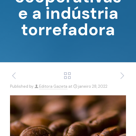
e a indústria
torrefadora
Published by
Editora Gazeta
at
janeiro 28, 2022