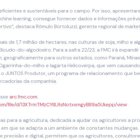
ficientes e sustentáveis para o campo. Por isso, apresentar
hine learning, consegue fornecer
dados e informações prévi
rtivo“,
destaca
Rômulo Bortoluzzi, gerente regional de marke
is de 1,7 milhão de hectares, nas culturas de soja, milho e 
Bicudo-do-algodoeiro. Para a safra 22/23, a FMC irá expandi
 geograficamente para outros estados, como Paraná, Minas Ge
igarrinha-do-milho e lagarta Helicoverpa, que vem causando
o o JUNTOS Produtor, um programa de relacionamento
que be
ercadorias da companhia.
esse
arc.fmc.com
.
e.com/file/d/13XTrmTMzCY8LRsNotxxmgyBB9a5Ukepp/view
 para a agricultura, dedicada a ajudar os agricultores a pro
em que se adapta a um ambiente de constantes mudanças. 
de precisão e digital, permitem que os agricultores, consultor