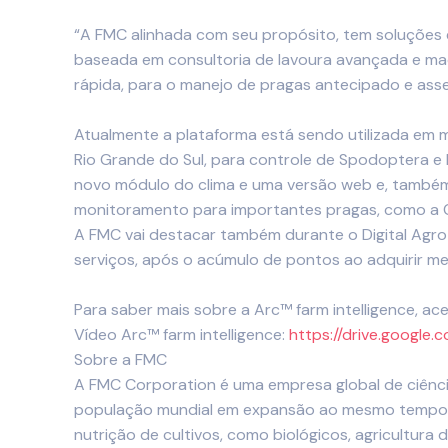
“A FMC alinhada com seu propósito, tem soluções e
baseada em consultoria de lavoura avançada e mac
rápida, para o manejo de pragas antecipado e asse
Atualmente a plataforma está sendo utilizada em ma
Rio Grande do Sul, para controle de
Spodoptera
e 
novo módulo do clima e uma versão web e, também,
monitoramento
para importantes pragas, como a C
A FMC vai destacar também durante o Digital Agr
serviços, após o acúmulo de pontos ao adquirir m
Para saber mais sobre a Arc™
farm intelligence
, ac
Vídeo
Arc™
farm intelligence:
https://drive.googl
Sobre a FMC
A FMC Corporation é uma empresa global de ciências
população mundial em expansão ao mesmo tempo 
nutrição de cultivos, como biológicos, agricultura 