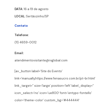
DATA:
16 a 19 de agosto
LOCAL:
Sertãozinho/SP
Contato
Telefone:
(11) 4659-0012
Email:
atendimentovisitante@rxglobal.com
[av_button label=’Site do Evento’
link=’manually,https://www.fenasucro.com.br/pt-br.html’
link_target=” size=’large’ position=’left’ label_display=”
icon_select=’no’ icon=’ue800′ font=’entypo-fontello’
color=’theme-color’ custom_bg=’#444444′