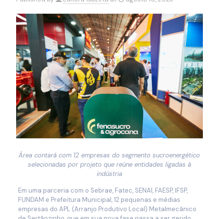
Área contará com 12 empresas do segmento sucroenergético
selecionadas por projeto que reúne entidades ligadas à
indústria
Em uma parceria com o Sebrae, Fatec, SENAI, FAESP, IFSP,
FUNDAM e Prefeitura Municipal, 12 pequenas e médias
empresas do APL (Arranjo Produtivo Local) Metalmecânico
de Sertãozinho, que em sua nova fase passa a ser gerido