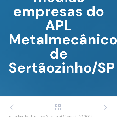
empresas do
APL
Metalmecânic
de
Sertãozinho/SP
Published by
Editora Gazeta
at
agosto 10, 2023