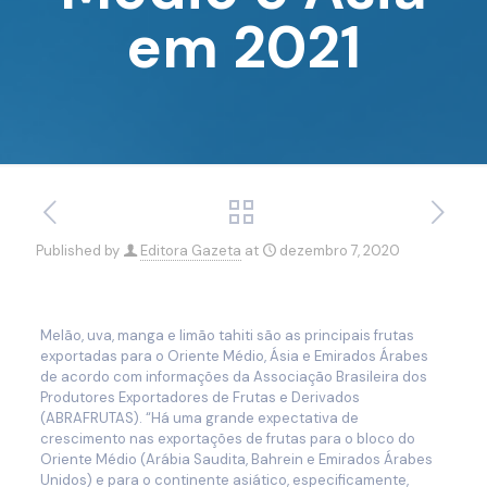
em 2021
Published by
Editora Gazeta
at
dezembro 7, 2020
Melão, uva, manga e limão tahiti são as principais frutas
exportadas para o Oriente Médio, Ásia e Emirados Árabes
de acordo com informações da Associação Brasileira dos
Produtores Exportadores de Frutas e Derivados
(ABRAFRUTAS). “Há uma grande expectativa de
crescimento nas exportações de frutas para o bloco do
Oriente Médio (Arábia Saudita, Bahrein e Emirados Árabes
Unidos) e para o continente asiático, especificamente,