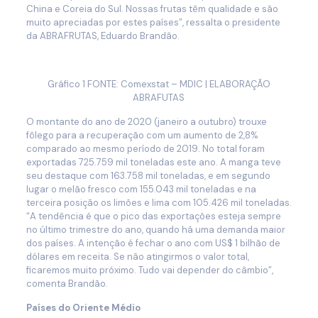
China e Coreia do Sul. Nossas frutas têm qualidade e são
muito apreciadas por estes países”, ressalta o presidente
da ABRAFRUTAS, Eduardo Brandão.
Gráfico 1 FONTE: Comexstat – MDIC | ELABORAÇÃO
ABRAFUTAS
O montante do ano de 2020 (janeiro a outubro) trouxe
fôlego para a recuperação com um aumento de 2,8%
comparado ao mesmo período de 2019. No total foram
exportadas 725.759 mil toneladas este ano. A manga teve
seu destaque com 163.758 mil toneladas, e em segundo
lugar o melão fresco com 155.043 mil toneladas e na
terceira posição os limões e lima com 105.426 mil toneladas.
“A tendência é que o pico das exportações esteja sempre
no último trimestre do ano, quando há uma demanda maior
dos países. A intenção é fechar o ano com US$ 1 bilhão de
dólares em receita. Se não atingirmos o valor total,
ficaremos muito próximo. Tudo vai depender do câmbio”,
comenta Brandão.
Países do Oriente Médio