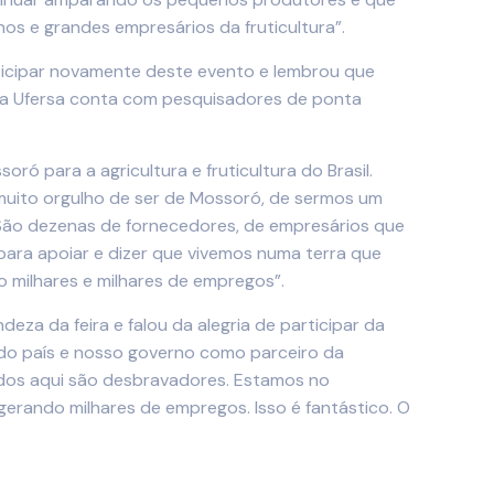
os e grandes empresários da fruticultura”.
articipar novamente deste evento e lembrou que
e a Ufersa conta com pesquisadores de ponta
ó para a agricultura e fruticultura do Brasil.
s muito orgulho de ser de Mossoró, de sermos um
. São dezenas de fornecedores, de empresários que
para apoiar e dizer que vivemos numa terra que
do milhares e milhares de empregos”.
eza da feira e falou da alegria de participar da
 do país e nosso governo como parceiro da
odos aqui são desbravadores. Estamos no
gerando milhares de empregos. Isso é fantástico. O