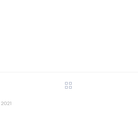
sas intern
 2021