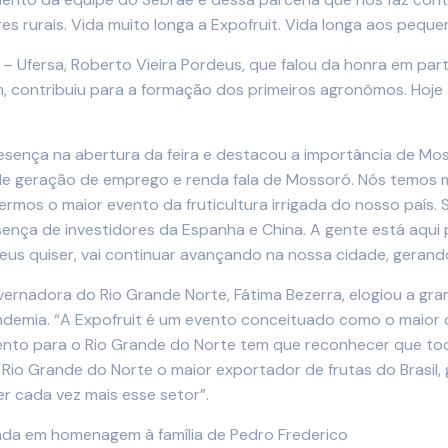
rurais. Vida muito longa a Expofruit. Vida longa aos pequen
o – Ufersa, Roberto Vieira Pordeus, que falou da honra em p
am, contribuiu para a formação dos primeiros agronômos. Hoj
sença na abertura da feira e destacou a importância de Mossor
l e de geração de emprego e renda fala de Mossoró. Nós temo
ermos o maior evento da fruticultura irrigada do nosso país
ença de investidores da Espanha e China. A gente está aqui 
e Deus quiser, vai continuar avançando na nossa cidade, geran
ernadora do Rio Grande Norte, Fátima Bezerra, elogiou a grand
andemia. “A Expofruit é um evento conceituado como o maior
imento para o Rio Grande do Norte tem que reconhecer que t
io Grande do Norte o maior exportador de frutas do Brasil, 
 cada vez mais esse setor”.
da em homenagem à família de Pedro Frederico