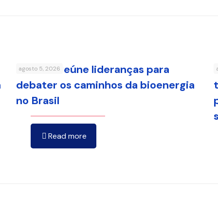
FenaBio reúne lideranças para
agosto 5, 2026
a
debater os caminhos da bioenergia
no Brasil
Read more