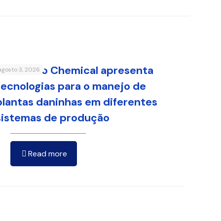
Sumitomo Chemical apresenta
agosto 3, 2026
tecnologias para o manejo de
plantas daninhas em diferentes
sistemas de produção
Read more