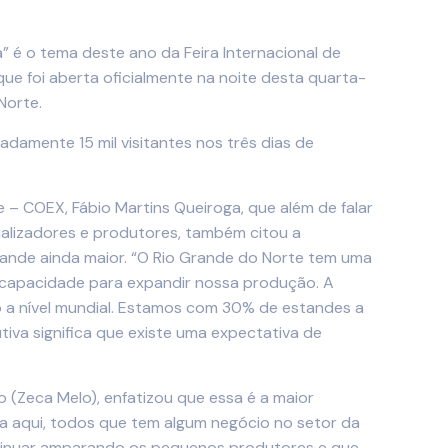
” é o tema deste ano da Feira Internacional de
 que foi aberta oficialmente na noite desta quarta-
Norte.
amente 15 mil visitantes nos três dias de
e – COEX, Fábio Martins Queiroga, que além de falar
ializadores e produtores, também citou a
rande ainda maior. “O Rio Grande do Norte tem uma
e capacidade para expandir nossa produção. A
lão a nível mundial. Estamos com 30% de estandes a
tiva significa que existe uma expectativa de
o (Zeca Melo), enfatizou que essa é a maior
oda aqui, todos que tem algum negócio no setor da
ontinuar amparando os pequenos produtores e que