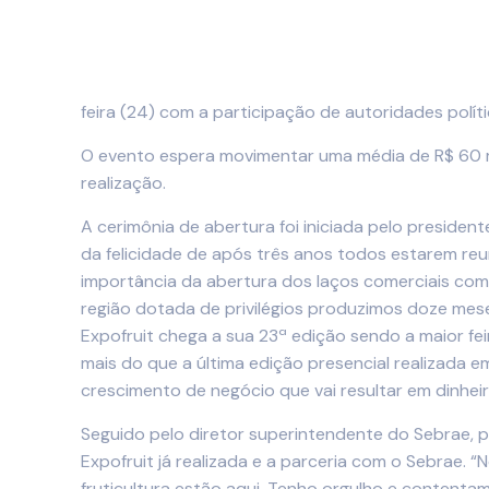
feira (24) com a participação de autoridades polí
O evento espera movimentar uma média de R$ 60 mi
realização.
A cerimônia de abertura foi iniciada pelo presiden
da felicidade de após três anos todos estarem re
importância da abertura dos laços comerciais com
região dotada de privilégios produzimos doze mes
Expofruit chega a sua 23ª edição sendo a maior fei
mais do que a última edição presencial realizada 
crescimento de negócio que vai resultar em dinheir
Seguido pelo diretor superintendente do Sebrae, pa
Expofruit já realizada e a parceria com o Sebrae. 
fruticultura estão aqui. Tenho orgulho e content