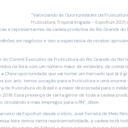
“Valorizando as Oportunidades da Fruticultura
Fruticultura Tropical Irrigada – Expofruit 2021
ticas e representantes da cadeia produtiva do Rio Grande do 
lhões em negócios e tem a expectativa de receber aproximad
te do Comitê Executivo de Fruticultura do Rio Grande do Nort
unidos na feira com um número maior de estandes, de comerc
 a China oportunidade que vai tornar um mercado que já é g
es por ano, temos vocação para a fruticultura e uma enorm
ra de fruticultura do Brasil e a maior direcionada para o me
em 2018. Essa presença de tanta gente de toda a cadeia produ
o circulando e mais empregos para o RN”, disse.
rceiro da Expofruit desde o início, José Ferreira de Melo Net
“Nessa feira temos tanta representatividade, a cadeia está t
amento da equipe do Sebrae e dessa parceria que nos faz c