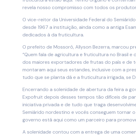
revela nosso compromisso com todos os produtores 
O vice-reitor da Universidade Federal do Semiárid
desde 1967 a instituição, ainda como a antiga Es
dedicados à da fruticultura.
O prefeito de Mossoró, Allyson Bezerra, marcou pre
“Quem fala de agricultura e fruticultura no Brasi
dos maiores exportadores de frutas do país e de t
montaram aqui seus estandes, inclusive com a pres
tudo que se planta dá e a fruticultura irrigada, s
Encerrando a solenidade de abertura da feira a gov
Expofruit depois desses tempos tão difíceis de p
iniciativa privada e de tudo que traga desenvolv
Semiárido nordestino e vocês conseguem tornar o R
governo está aqui como um parceiro para promover
A solenidade contou com a entrega de uma comen