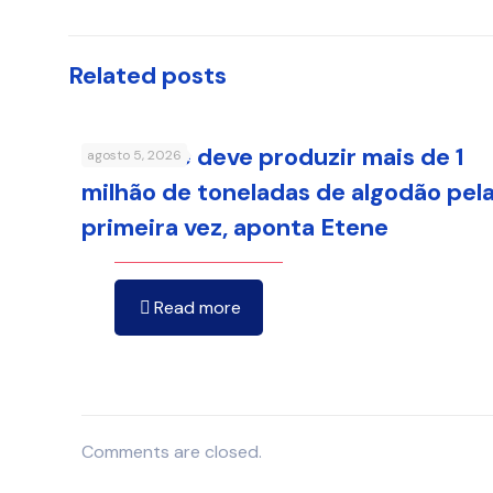
Related posts
Nordeste deve produzir mais de 1
agosto 5, 2026
milhão de toneladas de algodão pel
primeira vez, aponta Etene
Read more
Comments are closed.