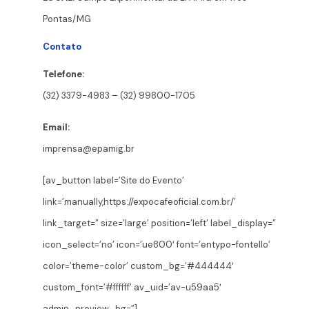
Pontas/MG
Contato
Telefone:
(32) 3379-4983 – (32) 99800-1705
Email:
imprensa@epamig.br
[av_button label=’Site do Evento’
link=’manually,https://expocafeoficial.com.br/’
link_target=” size=’large’ position=’left’ label_display=”
icon_select=’no’ icon=’ue800′ font=’entypo-fontello’
color=’theme-color’ custom_bg=’#444444′
custom_font=’#ffffff’ av_uid=’av-u59aa5′
admin_preview_bg=”]