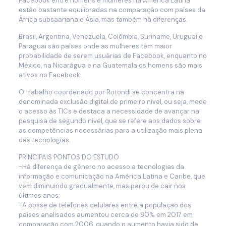
Facebook entre homens e mulheres na América Latina
estão bastante equilibradas na comparação com países da
África subsaariana e Ásia, mas também há diferenças.
Brasil, Argentina, Venezuela, Colômbia, Suriname, Uruguai e
Paraguai são países onde as mulheres têm maior
probabilidade de serem usuárias de Facebook, enquanto no
México, na Nicarágua e na Guatemala os homens são mais
ativos no Facebook.
O trabalho coordenado por Rotondi se concentra na
denominada exclusão digital de primeiro nível, ou seja, mede
o acesso às TICs e destaca a necessidade de avançar na
pesquisa de segundo nível, que se refere aos dados sobre
as competências necessárias para a utilização mais plena
das tecnologias.
PRINCIPAIS PONTOS DO ESTUDO
-Há diferença de gênero no acesso a tecnologias da
informação e comunicação na América Latina e Caribe, que
vem diminuindo gradualmente, mas parou de cair nos
últimos anos;
-A posse de telefones celulares entre a população dos
países analisados aumentou cerca de 80% em 2017 em
comparação com 2006, quando o aumento havia sido de