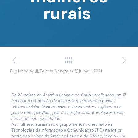
rurais
Published by
Editora Gazeta
at
julho 11, 2021
De 23 países da América Latina e do Caribe analisados, em 17
é menor a proporção de mulheres que declaram possuir
telefone celular. Quanto maior a lacuna entre os gêneros na
posse dos aparelhos, pior a inserção laboral. Mulheres rurais
são as menos conectadas.
As mulheres rurais são o grupo menos conectado às
Tecnologias da informação e Comunicação (TIC) na maior
parte dos países da América Latina e do Caribe, revelou um