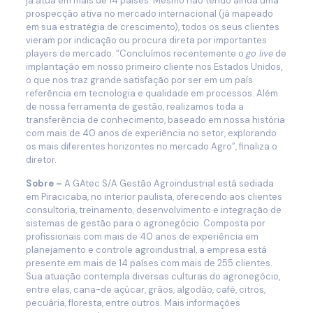
já atua em mais de 14 países. Mesmo não tendo ainda uma
prospecção ativa no mercado internacional (já mapeado
em sua estratégia de crescimento), todos os seus clientes
vieram por indicação ou procura direta por importantes
players de mercado. “Concluímos recentemente o
go live
de
implantação em nosso primeiro cliente nos Estados Unidos,
o que nos traz grande satisfação por ser em um país
referência em tecnologia e qualidade em processos. Além
de nossa ferramenta de gestão, realizamos toda a
transferência de conhecimento, baseado em nossa história
com mais de 40 anos de experiência no setor, explorando
os mais diferentes horizontes no mercado Agro”, finaliza o
diretor.
Sobre –
A GAtec S/A Gestão Agroindustrial está sediada
em Piracicaba, no interior paulista, oferecendo aos clientes
consultoria, treinamento, desenvolvimento e integração de
sistemas de gestão para o agronegócio. Composta por
profissionais com mais de 40 anos de experiência em
planejamento e controle agroindustrial, a empresa está
presente em mais de 14 países com mais de 255 clientes.
Sua atuação contempla diversas culturas do agronegócio,
entre elas, cana-de açúcar, grãos, algodão, café, citros,
pecuária, floresta, entre outros. Mais informações