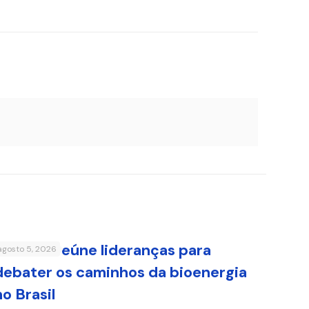
FenaBio reúne lideranças para
agosto 5, 2026
debater os caminhos da bioenergia
no Brasil