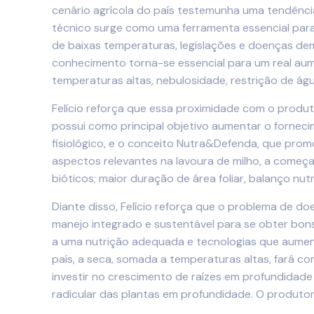
cenário agrícola do país testemunha uma tendênci
técnico surge como uma ferramenta essencial para a
de baixas temperaturas, legislações e doenças dem
conhecimento torna-se essencial para um real aum
temperaturas altas, nebulosidade, restrição de águ
Felício reforça que essa proximidade com o produto
possui como principal objetivo aumentar o forneci
fisiológico, e o conceito Nutra&Defenda, que promo
aspectos relevantes na lavoura de milho, a começar
bióticos; maior duração de área foliar, balanço nu
Diante disso, Felício reforça que o problema de do
manejo integrado e sustentável para se obter bon
a uma nutrição adequada e tecnologias que aumente
país, a seca, somada a temperaturas altas, fará 
investir no crescimento de raízes em profundidad
radicular das plantas em profundidade. O produtor t