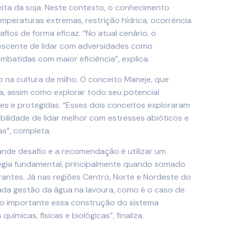
eita da soja. Neste contexto, o conhecimento
mperaturas extremas, restrição hídrica, ocorrência
os de forma eficaz. “No atual cenário, o
rescente de lidar com adversidades como
batidas com maior eficiência”, explica.
o na cultura de milho. O conceito Maneje, que
a, assim como explorar todo seu potencial
rtes e protegidas. “Esses dois conceitos exploraram
bilidade de lidar melhor com estresses abióticos e
as”, completa.
rande desafio e a recomendação é utilizar um
tégia fundamental, principalmente quando somado
antes. Já nas regiões Centro, Norte e Nordeste do
ada gestão da água na lavoura, como é o caso de
ito importante essa construção do sistema
micas, físicas e biológicas”, finaliza.