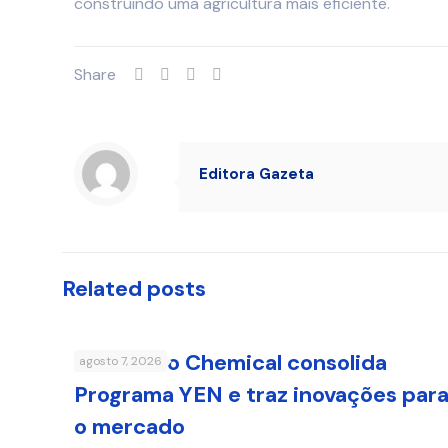
construindo uma agricultura mais eficiente.
Share
Editora Gazeta
Related posts
Sumitomo Chemical consolida
agosto 7, 2026
Programa YEN e traz inovações par
o mercado