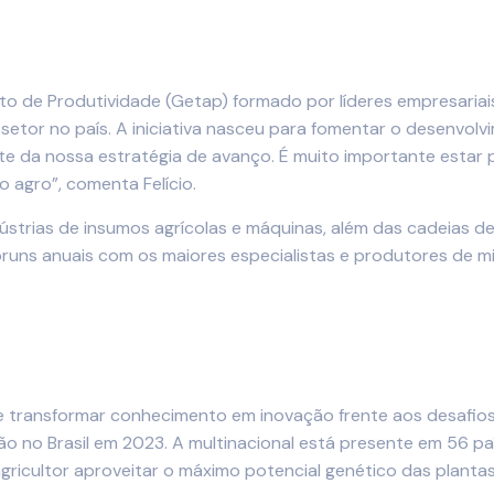
o de Produtividade (Getap) formado por líderes empresariais
setor no país. A iniciativa nasceu para fomentar o desenvol
parte da nossa estratégia de avanço. É muito importante esta
 agro”, comenta Felício.
trias de insumos agrícolas e máquinas, além das cadeias de e
uns anuais com os maiores especialistas e produtores de milh
e transformar conhecimento em inovação frente aos desafios
no Brasil em 2023. A multinacional está presente em 56 paíse
 agricultor aproveitar o máximo potencial genético das planta