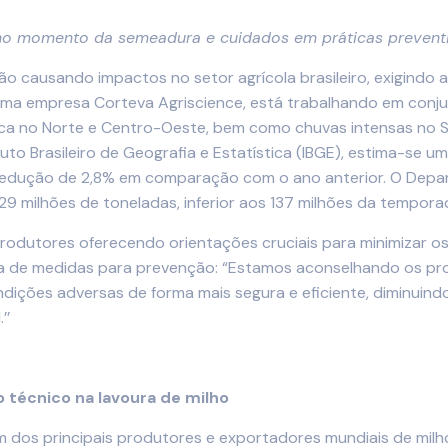
 no momento da semeadura e cuidados em práticas preventi
tão causando impactos no setor agrícola brasileiro, exigindo
, uma empresa Corteva Agriscience, está trabalhando em con
eca no Norte e Centro-Oeste, bem como chuvas intensas no S
tuto Brasileiro de Geografia e Estatística (IBGE), estima-se
 redução de 2,8% em comparação com o ano anterior. O Depa
29 milhões de toneladas, inferior aos 137 milhões da temporad
odutores oferecendo orientações cruciais para minimizar os d
ncia de medidas para prevenção: “Estamos aconselhando os p
dições adversas de forma mais segura e eficiente, diminuin
’’
 técnico na lavoura de milho
dos principais produtores e exportadores mundiais de milh