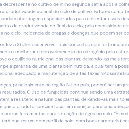
a decrescente no cultivo de milho segunda safra após a colh
 produtividade ao final do ciclo de cultivo. Fatores como te
andam abordagens especializadas para enfrentar esses desafi
ento de produtividade no final do ciclo, pela necessidade c
a no ciclo, incidência de pragas e doenças que podem ser com
r fez a Stoller desenvolver dois conceitos com forte impact
mento e melhorar o aproveitamento do nitrogênio pela cultur
ve o equilíbrio nutricional das plantas, deixando-as mais fo
 pela garantia de uma planta bem nutrida, a qual tem a possi
tricional adequado e manutenção de altas taxas fotossintétic
enças, principalmente na região Sul do país, poderá ser um g
s resultados. O uso de fungicidas continua sendo uma estra
m a resistência natural das plantas, deixando-as mais toler
com que o produtor precise focar em manejos para uma adequ
e e outras ferramentas para retenção de água no solo. “É mu
erá que ter um bom perfil de solo, com boas características quí