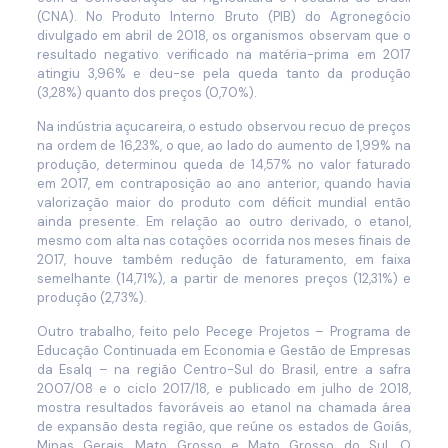
(CNA). No Produto Interno Bruto (PIB) do Agronegócio
divulgado em abril de 2018, os organismos observam que o
resultado negativo verificado na matéria-prima em 2017
atingiu 3,96% e deu-se pela queda tanto da produção
(3,28%) quanto dos preços (0,70%).
Na indústria açucareira, o estudo observou recuo de preços
na ordem de 16,23%, o que, ao lado do aumento de 1,99% na
produção, determinou queda de 14,57% no valor faturado
em 2017, em contraposição ao ano anterior, quando havia
valorização maior do produto com déficit mundial então
ainda presente. Em relação ao outro derivado, o etanol,
mesmo com alta nas cotações ocorrida nos meses finais de
2017, houve também redução de faturamento, em faixa
semelhante (14,71%), a partir de menores preços (12,31%) e
produção (2,73%).
Outro trabalho, feito pelo Pecege Projetos – Programa de
Educação Continuada em Economia e Gestão de Empresas
da Esalq – na região Centro-Sul do Brasil, entre a safra
2007/08 e o ciclo 2017/18, e publicado em julho de 2018,
mostra resultados favoráveis ao etanol na chamada área
de expansão desta região, que reúne os estados de Goiás,
Minas Gerais, Mato Grosso e Mato Grosso do Sul. O