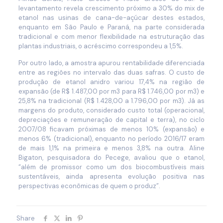
levantamento revela crescimento próximo a 30% do mix de
etanol nas usinas de cana-de-açúcar destes estados,
enquanto em São Paulo e Paraná, na parte considerada
tradicional e com menor flexibilidade na estruturação das
plantas industriais, o acréscimo correspondeu a 1,5%.
Por outro lado, a amostra apurou rentabilidade diferenciada
entre as regiões no intervalo das duas safras. O custo de
produção de etanol anidro variou 17,4% na região de
expansão (de R$ 1.487,00 por m3 para R$ 1.746,00 por m3) e
25,8% na tradicional (R$ 1.428,00 a 1.796,00 por m3). Já as
margens do produto, considerado custo total (operacional,
depreciações e remuneração de capital e terra), no ciclo
2007/08 ficavam próximas de menos 10% (expansão) e
menos 6% (tradicional), enquanto no período 2016/17 eram
de mais 1,1% na primeira e menos 3,8% na outra. Aline
Bigaton, pesquisadora do Pecege, avaliou que o etanol,
“além de promissor como um dos biocombustíveis mais
sustentáveis, ainda apresenta evolução positiva nas
perspectivas econômicas de quem o produz”.
Share