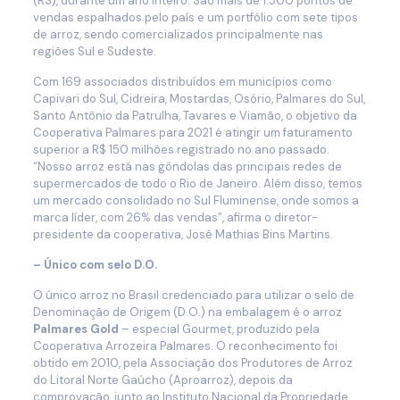
(RS), durante um ano inteiro. São mais de 1.500 pontos de
vendas espalhados pelo país e um portfólio com sete tipos
de arroz, sendo comercializados principalmente nas
regiões Sul e Sudeste.
Com 169 associados distribuídos em municípios como
Capivari do Sul, Cidreira, Mostardas, Osório, Palmares do Sul,
Santo Antônio da Patrulha, Tavares e Viamão, o objetivo da
Cooperativa Palmares para 2021 é atingir um faturamento
superior a R$ 150 milhões registrado no ano passado.
“Nosso arroz está nas gôndolas das principais redes de
supermercados de todo o Rio de Janeiro. Além disso, temos
um mercado consolidado no Sul Fluminense, onde somos a
marca líder, com 26% das vendas”, afirma o diretor-
presidente da cooperativa, José Mathias Bins Martins.
– Único com selo D.O.
O único arroz no Brasil credenciado para utilizar o selo de
Denominação de Origem (D.O.) na embalagem é o arroz
Palmares Gold
– especial Gourmet, produzido pela
Cooperativa Arrozeira Palmares. O reconhecimento foi
obtido em 2010, pela Associação dos Produtores de Arroz
do Litoral Norte Gaúcho (Aproarroz), depois da
comprovação, junto ao Instituto Nacional da Propriedade