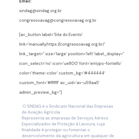
Email:
sindag@sindag.org.br
congressoavag@congressoavag.org.br
[av_button label=’Site do Evento’
link=’manually,https://congressoavag.org.br/’
link_target=” size=’large’ position=’left’ label_display=”
icon_select=’no’ icon=’ue800′ font=’entypo-fontello’
color=’theme-color’ custom_bg=’#444444′
custom_font=’#ffffff’ av_uid=’av-u59aa5′
admin_preview_bg=”]
O SINDAG é o Sindicato Nacional das Empresas
de Aviação Agrícola.
Representa as empresas de Serviços Aéreos
Especializados de Proteção à Lavoura, cuja
finalidade é proteger ou fomentar o
desenvolvimento da agricultura em qualquer de