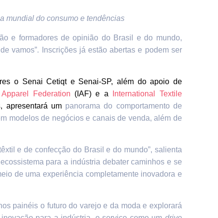
rama mundial do consumo e tendências
cção e formadores de opinião do Brasil e do mundo,
de vamos”. Inscrições já estão abertas e podem ser
es o Senai Cetiqt e Senai-SP, além do apoio de
l Apparel Federation
(IAF) e a
International Textile
es, apresentará um
panorama do comportamento de
 em modelos de negócios e canais de venda, além de
xtil e de confecção do Brasil e do mundo”, salienta
ecossistema para a indústria debater caminhos e se
r meio de uma experiência completamente inovadora e
nos painéis o futuro do varejo e da moda e explorará
 inovação para a indústria, o serviço como um
drive