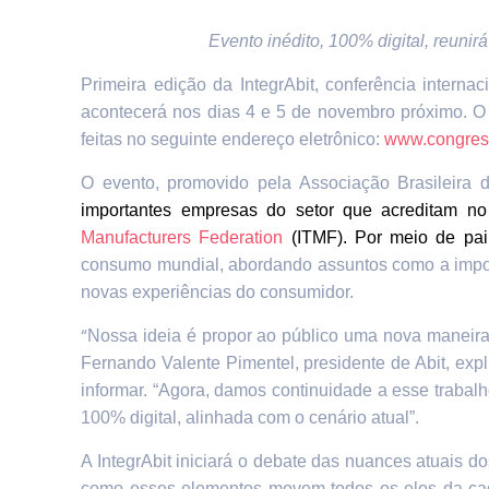
Evento inédito, 100% digital, reuni
Primeira edição da IntegrAbit, conferência interna
acontecerá nos dias 4 e 5 de novembro próximo. O 
feitas no seguinte endereço eletrônico:
www.congress
O evento, promovido pela Associação Brasileira d
importantes empresas do setor que acreditam no
Manufacturers Federation
(ITMF). Por meio de pai
consumo mundial, abordando assuntos como a imp
novas experiências do consumidor.
“
Nossa ideia é propor ao público uma nova maneira p
Fernando Valente Pimentel, presidente de Abit, ex
informar. “Agora, damos continuidade a esse trabal
100% digital, alinhada com o cenário atual”.
A IntegrAbit iniciará o debate das nuances atuais d
como esses elementos movem todos os elos da cade