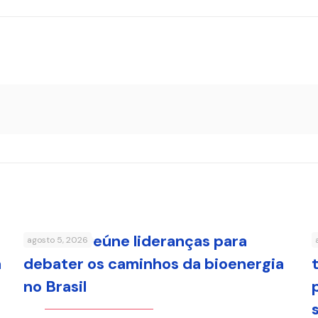
FenaBio reúne lideranças para
agosto 5, 2026
a
debater os caminhos da bioenergia
no Brasil