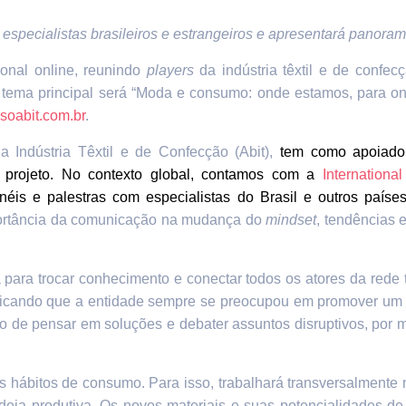
rá especialistas brasileiros e estrangeiros e apresentará pano
cional online, reunindo
players
da indústria têxtil e de confe
tema principal será “Moda e consumo: onde estamos, para on
oabit.com.br
.
a Indústria Têxtil e de Confecção (Abit),
tem como apoiador
 projeto. No contexto global, contamos com a
Internationa
néis e palestras com especialistas do Brasil e outros país
ortância da comunicação na mudança do
mindset
, tendências
ara trocar conhecimento e conectar todos os atores da rede tê
plicando que a entidade sempre se preocupou em promover um 
ho de pensar em soluções e debater assuntos disruptivos, po
os hábitos de consumo. Para isso, trabalhará transversalmente 
ia produtiva. Os novos materiais e suas potencialidades de