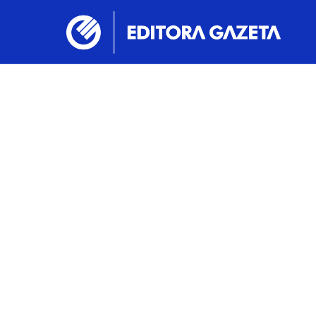
Conferê
abord