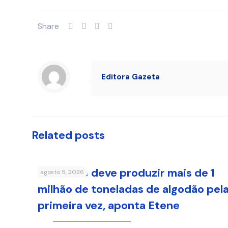
Share
Editora Gazeta
Related posts
Nordeste deve produzir mais de 1
agosto 5, 2026
milhão de toneladas de algodão pel
primeira vez, aponta Etene