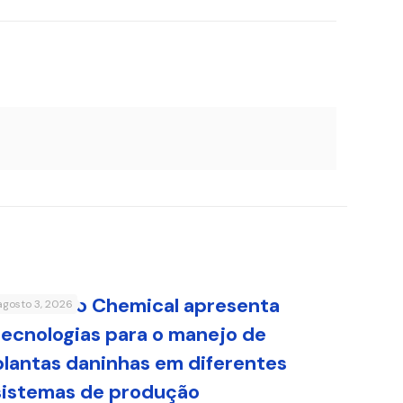
Sumitomo Chemical apresenta
agosto 3, 2026
tecnologias para o manejo de
plantas daninhas em diferentes
sistemas de produção