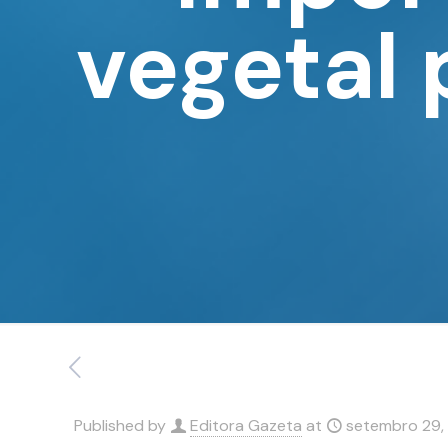
vegetal 
Published by
Editora Gazeta
at
setembro 29,