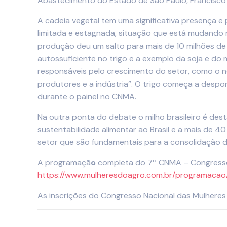
Abastecimento do Estado de São Paulo, Francisco
A cadeia vegetal tem uma significativa presença e
limitada e estagnada, situação que está mudando r
produção deu um salto para mais de 10 milhões de 
autossuficiente no trigo e a exemplo da soja e do 
responsáveis pelo crescimento do setor, como o no
produtores e a indústria”. O trigo começa a desp
durante o painel no CNMA.
Na outra ponta do debate o milho brasileiro é des
sustentabilidade alimentar ao Brasil e a mais de 
setor que são fundamentais para a consolidação d
A programaçã
o
completa do 7ª CNMA – Congresso 
https://www.mulheresdoagro.com.br/programacao
As inscrições do Congresso Nacional das Mulheres