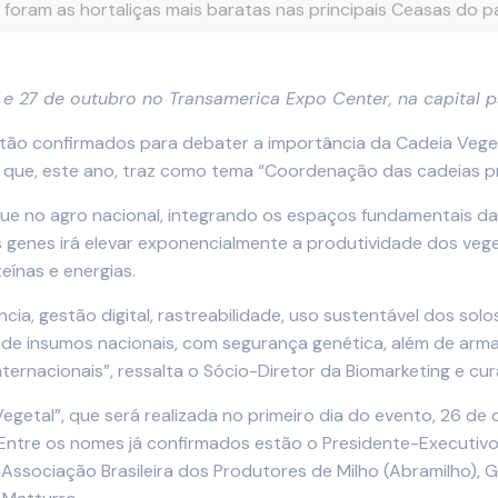
a foram as hortaliças mais baratas nas principais Ceasas do 
 e 27 de outubro no Transamerica Expo Center, na capital p
stão confirmados para debater a importância da Cadeia Vege
que, este ano, traz como tema “Coordenação das cadeias pro
ue no agro nacional, integrando os espaços fundamentais da
 genes irá elevar exponencialmente a produtividade dos ve
eínas e energias.
a, gestão digital, rastreabilidade, uso sustentável dos sol
de insumos nacionais, com segurança genética, além de arma
nternacionais”, ressalta o Sócio-Diretor da Biomarketing e c
etal”, que será realizada no primeiro dia do evento, 26 de
ntre os nomes já confirmados estão o Presidente-Executivo d
Associação Brasileira dos Produtores de Milho (Abramilho), Gla