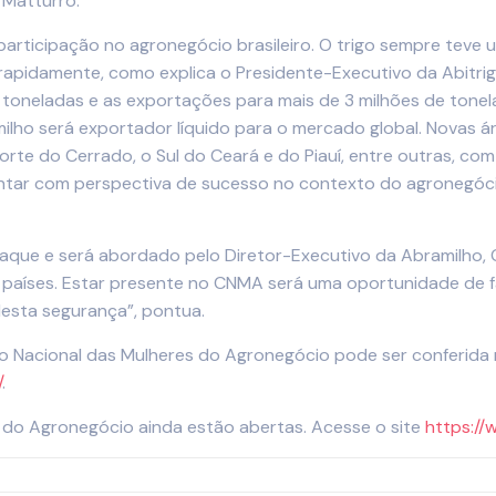
 Matturro.
 participação no agronegócio brasileiro. O trigo sempre te
apidamente, como explica o Presidente-Executivo da Abitrig
toneladas e as exportações para mais de 3 milhões de tonela
milho será exportador líquido para o mercado global. Novas á
rte do Cerrado, o Sul do Ceará e do Piauí, entre outras, co
ontar com perspectiva de sucesso no contexto do agronegóci
taque e será abordado pelo Diretor-Executivo da Abramilho, G
40 países. Estar presente no CNMA será uma oportunidade de 
esta segurança”, pontua.
Nacional das Mulheres do Agronegócio pode ser conferida n
/
.
 do Agronegócio ainda estão abertas. Acesse o site
https://