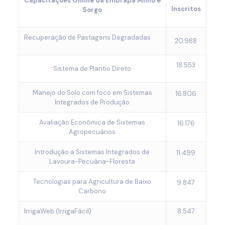
Capacitações Online da Embrapa Milho e
Inscritos
Sorgo
Recuperação de Pastagens Degradadas
20.988
18.553
Sistema de Plantio Direto
Manejo do Solo com foco em Sistemas
16.806
Integrados de Produção
Avaliação Econômica de Sistemas
16.176
Agropecuários
Introdução a Sistemas Integrados de
11.499
Lavoura-Pecuária-Floresta
Tecnologias para Agricultura de Baixo
9.847
Carbono
IrrigaWeb (IrrigaFácil)
8.547