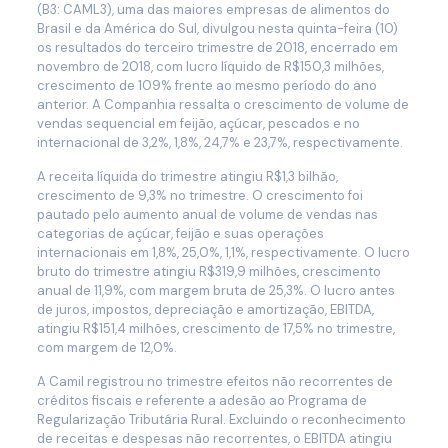
(B3: CAML3), uma das maiores empresas de alimentos do
Brasil e da América do Sul, divulgou nesta quinta-feira (10)
os resultados do terceiro trimestre de 2018, encerrado em
novembro de 2018, com lucro líquido de R$150,3 milhões,
crescimento de 109% frente ao mesmo período do ano
anterior. A Companhia ressalta o crescimento de volume de
vendas sequencial em feijão, açúcar, pescados e no
internacional de 3,2%, 1,8%, 24,7% e 23,7%, respectivamente.
A receita líquida do trimestre atingiu R$1,3 bilhão,
crescimento de 9,3% no trimestre. O crescimento foi
pautado pelo aumento anual de volume de vendas nas
categorias de açúcar, feijão e suas operações
internacionais em 1,8%, 25,0%, 1,1%, respectivamente. O lucro
bruto do trimestre atingiu R$319,9 milhões, crescimento
anual de 11,9%, com margem bruta de 25,3%. O lucro antes
de juros, impostos, depreciação e amortização, EBITDA,
atingiu R$151,4 milhões, crescimento de 17,5% no trimestre,
com margem de 12,0%.
A Camil registrou no trimestre efeitos não recorrentes de
créditos fiscais e referente a adesão ao Programa de
Regularização Tributária Rural. Excluindo o reconhecimento
de receitas e despesas não recorrentes, o EBITDA atingiu