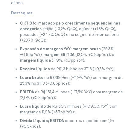
afirma.
Destaques:
O 3T18 foi marcado pelo
crescimento sequencial nas
categorias
: feijão (+3,2% QoQ), açúcar (+1,8% QoQ),
pescados (+24,7% QoQ) e no segmento internacional
(+23,7% QoQ);
Expansão de margens YoY: margem bruta
(25,3%,
+0,6pp YoY),
margem EBITDA
(12,0%, +0,8pp YoY); e
margem líquida
(11,9%, +5,7pp YoY);
Receita líquida
de R$1,3 bilhão no 3T18 (+9,3% YoY);
Lucro bruto
de R$319,9mn (+11,9% YoY) com margem de
25,3% no 3T18 (+0,6pp YoY);
EBITDA
de R$ 151,4 milhões (+17,5% YoY) com margem de
12,0% (+0,8 pp YoY);
Lucro líquido
de R$150,3 milhões (+109,0% YoY) com
margem de 11,9% (+5,7pp YoY);;
Dívida Líquida/EBITDA
encerrou o período em 1,9x
(+0,5x YoY).