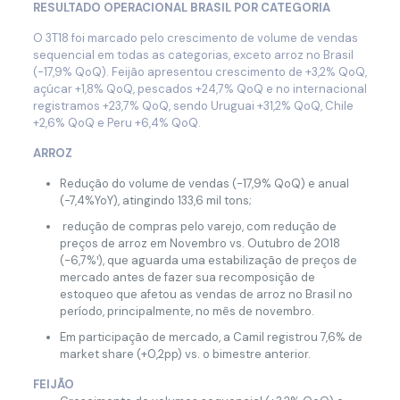
RESULTADO OPERACIONAL BRASIL POR CATEGORIA
O 3T18 foi marcado pelo crescimento de volume de vendas
sequencial em todas as categorias, exceto arroz no Brasil
(-17,9% QoQ). Feijão apresentou crescimento de +3,2% QoQ,
açúcar +1,8% QoQ, pescados +24,7% QoQ e no internacional
registramos +23,7% QoQ, sendo Uruguai +31,2% QoQ, Chile
+2,6% QoQ e Peru +6,4% QoQ.
ARROZ
Redução do volume de vendas (-17,9% QoQ) e anual
(-7,4%YoY), atingindo 133,6 mil tons;
redução de compras pelo varejo, com redução de
preços de arroz em Novembro vs. Outubro de 2018
(-6,7%¹), que aguarda uma estabilização de preços de
mercado antes de fazer sua recomposição de
estoqueo que afetou as vendas de arroz no Brasil no
período, principalmente, no mês de novembro.
Em participação de mercado, a Camil registrou 7,6% de
market share (+0,2pp) vs. o bimestre anterior.
FEIJÃO