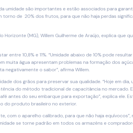
 da umidade são importantes e estão associados para garanti
torno de 20% dos frutos, para que não haja perdas signific
o Horizonte (MG), Willem Guilherme de Araújo, explica que q
ar entre 10,8% e 11%. “Umidade abaixo de 10% pode resulta
com muita água apresentam problemas na formação dos açúca
a negativamente o sabor”, afirma Willem.
idade dos grãos para preservar sua qualidade. “Hoje em dia,
tência do método tradicional de capacitância no mercado. 
fé antes do seu embarque para exportação”, explica ele. Es
o do produto brasileiro no exterior.
te, com o aparelho calibrado, para que não haja equívocos”, 
umidade se torne padrão em todos os armazéns e compradore