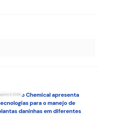
Sumitomo Chemical apresenta
agosto 3, 2026
tecnologias para o manejo de
plantas daninhas em diferentes