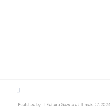
ideal
min
Published by
Editora Gazeta
at
maio 27, 202