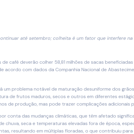
ontinuar até setembro; colheita é um fator que interfere na
ros de café deverão colher 58,81 milhões de sacas beneficiada
 de acordo com dados da Companhia Nacional de Abastecimento
há um problema notável de maturação desuniforme dos grãos.
ura de frutos maduros, secos e outros em diferentes estág
os de produção, mas pode trazer complicações adicionais pa
por conta das mudanças climáticas, que têm afetado signifi
 chuva, seca e temperaturas elevadas fora de época, espe
ntas, resultando em múltiplas floradas, o que contribuiu par