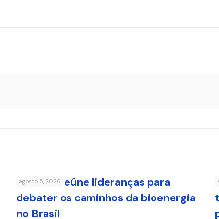
FenaBio reúne lideranças para
agosto 5, 2026
a
debater os caminhos da bioenergia
no Brasil