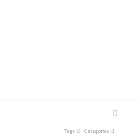
a para
rdas
Tags
Categories