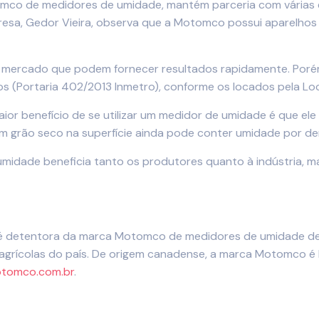
mco de medidores de umidade, mantém parceria com várias e
esa, Gedor Vieira, observa que a Motomco possui aparelhos d
 mercado que podem fornecer resultados rapidamente. Porém,
(Portaria 402/2013 Inmetro), conforme os locados pela Loc
aior benefício de se utilizar um medidor de umidade é que 
 um grão seco na superfície ainda pode conter umidade por de
dade beneficia tanto os produtores quanto à indústria, ma
 é detentora da marca Motomco de medidores de umidade de g
 agrícolas do país. De origem canadense, a marca Motomco é
tomco.com.br
.