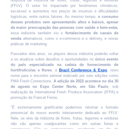
resposta da indústria de flores, frutas, legumes e verduras
(FFLV). O setor foi impactado por fenômenos climáticos,
escassez e aumentos nos preços de insumos e dificuldades
logísticas, entre outros fatores. Ao mesmo tempo,
o consumo
desses produtos vem apresentando altos e baixos, apesar
da maior preocupação das pessoas com saúde e bem-estar,
essa indústria também viu o
fortalecimento de canais de
venda
alternativos, como o e-commerce e o delivery, e novas
práticas de marketing.
Passados dois anos, os players dessa indústria poderão voltar
a se atualizar sobre desafios e oportunidades no
único evento
do país especializado na cadeia de fornecimento de
hortifrutícolas e flores
: a
Brazil Conference & Expo
, novo
nome para o encontro setorial realizado por seis edições como
PMA Fresh Connections.
A edição de 2022 acontece no dia 30
de agosto no Expo Center Norte, em São Paulo
, sob
realização da International Fresh Produce Association (IFPA) e
promoção da Francal Feiras.
“
É extremamente gratificante podermos retomar o formato
presencial do nosso evento inteiramente dedicado ao FFLV.
Nele, os elos da indústria de flores, frutas, legumes e verduras
não são apenas coadjuvantes como em outras feiras e