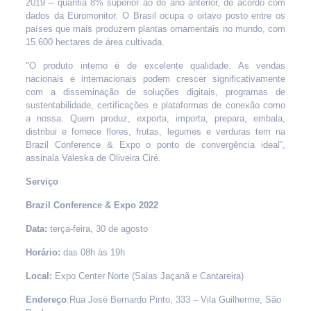
2019 – quantia 8% superior ao do ano anterior, de acordo com
dados da Euromonitor. O Brasil ocupa o oitavo posto entre os
países que mais produzem plantas ornamentais no mundo, com
15.600 hectares de área cultivada.
“
O produto interno é de excelente qualidade. As vendas
nacionais e internacionais podem crescer significativamente
com a disseminação de soluções digitais, programas de
sustentabilidade, certificações e plataformas de conexão como
a nossa. Quem produz, exporta, importa, prepara, embala,
distribui e fornece flores, frutas, legumes e verduras tem na
Brazil Conference & Expo o ponto de convergência ideal”,
assinala Valeska de Oliveira Ciré.
Serviço
Brazil Conference & Expo 2022
Data:
terça-feira, 30 de agosto
Horário:
das 08h às 19h
Local:
Expo Center Norte (Salas Jaçanã e Cantareira)
Endereço
:
Rua José Bernardo Pinto, 333 – Vila Guilherme, São