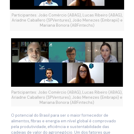
Participantes: João Comércio (ABAG), Lucas Ribeiro (ABAG),
Ariadne Caballero (SPVentures), João Menezes (Embrapii) e
Mariana Bonora (ABFintechs)
Participantes: João Comércio (ABAG), Lucas Ribeiro (ABAG),
Ariadne Caballero (SPVentures), João Menezes (Embrapii) e
Mariana Bonora (ABFintechs)
O potencial do Brasil para ser o maior fornecedor de
alimentos, fibras e energia em nível global é comprovado
pela produtividade, eficiência e sustentabilidade das
cadeias de valor do agronegócio. Um dos fatores que