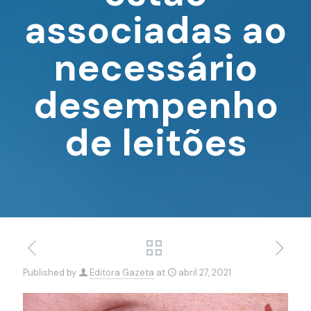
associadas ao
necessário
desempenho
de leitões
Published by
Editora Gazeta
at
abril 27, 2021