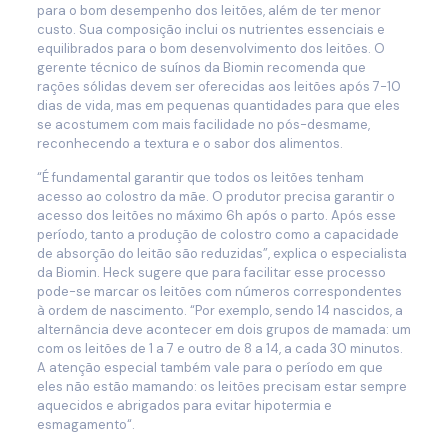
para o bom desempenho dos leitões, além de ter menor
custo. Sua composição inclui os nutrientes essenciais e
equilibrados para o bom desenvolvimento dos leitões. O
gerente técnico de suínos da Biomin recomenda que
rações sólidas devem ser oferecidas aos leitões após 7-10
dias de vida, mas em pequenas quantidades para que eles
se acostumem com mais facilidade no pós-desmame,
reconhecendo a textura e o sabor dos alimentos.
“É fundamental garantir que todos os leitões tenham
acesso ao colostro da mãe. O produtor precisa garantir o
acesso dos leitões no máximo 6h após o parto. Após esse
período, tanto a produção de colostro como a capacidade
de absorção do leitão são reduzidas”, explica o especialista
da Biomin. Heck sugere que para facilitar esse processo
pode-se marcar os leitões com números correspondentes
à ordem de nascimento. “Por exemplo, sendo 14 nascidos, a
alternância deve acontecer em dois grupos de mamada: um
com os leitões de 1 a 7 e outro de 8 a 14, a cada 30 minutos.
A atenção especial também vale para o período em que
eles não estão mamando: os leitões precisam estar sempre
aquecidos e abrigados para evitar hipotermia e
esmagamento“.