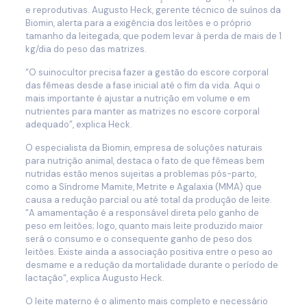
e reprodutivas. Augusto Heck, gerente técnico de suínos da
Biomin, alerta para a exigência dos leitões e o próprio
tamanho da leitegada, que podem levar à perda de mais de 1
kg/dia do peso das matrizes.
“O suinocultor precisa fazer a gestão do escore corporal
das fêmeas desde a fase inicial até o fim da vida. Aqui o
mais importante é ajustar a nutrição em volume e em
nutrientes para manter as matrizes no escore corporal
adequado”, explica Heck.
O especialista da Biomin, empresa de soluções naturais
para nutrição animal, destaca o fato de que fêmeas bem
nutridas estão menos sujeitas a problemas pós-parto,
como a Síndrome Mamite, Metrite e Agalaxia (MMA) que
causa a redução parcial ou até total da produção de leite.
“A amamentação é a responsável direta pelo ganho de
peso em leitões; logo, quanto mais leite produzido maior
será o consumo e o consequente ganho de peso dos
leitões. Existe ainda a associação positiva entre o peso ao
desmame e a redução da mortalidade durante o período de
lactação“, explica Augusto Heck.
O leite materno é o alimento mais completo e necessário