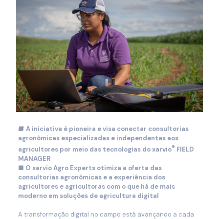
■
A iniciativa é pioneira e visa conectar consultorias
agronômicas especializadas e independentes aos
®
agricultores por meio das tecnologias do xarvio
FIELD
MANAGER
■
O xarvio Agro Experts otimiza a oferta das
consultorias agronômicas e a experiência dos
agricultores e agricultoras com o que há de mais
moderno em soluções de agricultura digital
A transformação digital no campo está avançando a cada