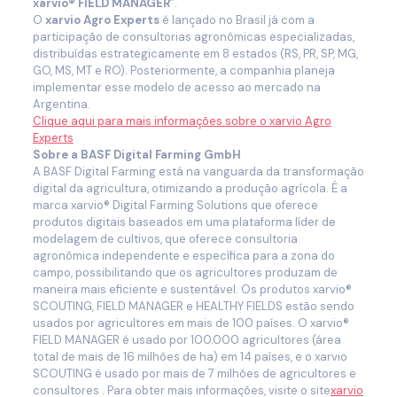
xarvio® FIELD MANAGER
”.
O
xarvio Agro Experts
é lançado no Brasil já com a
participação de consultorias agronômicas especializadas,
distribuídas estrategicamente em 8 estados (RS, PR, SP, MG,
GO, MS, MT e RO). Posteriormente, a companhia planeja
implementar esse modelo de acesso ao mercado na
Argentina.
Clique aqui para mais informações sobre o xarvio Agro
Experts
Sobre a BASF Digital Farming GmbH
A BASF Digital Farming está na vanguarda da transformação
digital da agricultura, otimizando a produção agrícola. É a
marca xarvio® Digital Farming Solutions que oferece
produtos digitais baseados em uma plataforma líder de
modelagem de cultivos, que oferece consultoria
agronômica independente e específica para a zona do
campo, possibilitando que os agricultores produzam de
maneira mais eficiente e sustentável. Os produtos xarvio®
SCOUTING, FIELD MANAGER e HEALTHY FIELDS estão sendo
usados por agricultores em mais de 100 países. O xarvio®
FIELD MANAGER é usado por 100.000 agricultores (área
total de mais de 16 milhões de ha) em 14 países, e o xarvio
SCOUTING é usado por mais de 7 milhões de agricultores e
consultores . Para obter mais informações, visite o site
xarvio