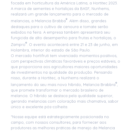
focada em horticultura da América Latina, a Hortitec 2023.
A marca de sementes e hortaliças da BASF, Nunhems,
realizará um grande lançamento para o mercado de
®
melancias, a Melancia Brabba
. Além disso, grandes
destaques para o cultivo de cenoura e tomate serão
exibidos na feira. A empresa também apresentará seu
fungicida de alto desempenho para frutas e hortaliças, o
®
Zampro
. O evento acontecerá entre 21 e 23 de junho, em
Holambra, interior do estado de São Paulo.
O mercado hortifruti tem vivenciado momentos positivos,
com perspectivas climáticas favoráveis e preços estáveis, o
que proporciona aos agricultores maiores oportunidades
de investimentos na qualidade da produção. Pensando
nisso, durante a Hortitec, a Nunhems realizará o
®
lançamento do seu mais novo híbrido, Melancia Brabbra
,
que promete transformar o mercado brasileiro de
melancia. O híbrido se destaca pela qualidade superior,
gerando melancias com coloração mais chamativa, sabor
único e excelente pós-colheita.
“Nossa equipe está estrategicamente posicionada no
campo, com nossos consultores, para fornecer aos
produtores as melhores práticas de manejo da Melancia