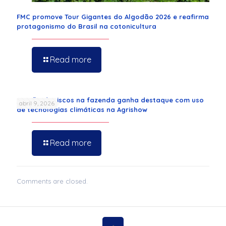
FMC promove Tour Gigantes do Algodão 2026 e reafirma
protagonismo do Brasil na cotonicultura
Read more
Gestão de riscos na fazenda ganha destaque com uso
abril 9, 2026
de tecnologias climáticas na Agrishow
Read more
Comments are closed.