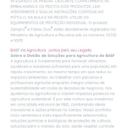
INTEGRADO DE PRAGAS. DESCARTE CORRETAMENTE AS
EMBALAGENS E OS RESTOS DOS PRODUTOS. LEIA
ATENTAMENTE E SIGA AS INSTRUÇÕES CONTIDAS NO
RÓTULO, NA BULA E NA RECEITA. UTILIZE OS
EQUIPAMENTOS DE PROTEÇÃO INDIVIDUAL. O produto
®
®
Zampro
e Fastac Duo
estão devidamente registrados no
Ministério da Agricultura e Pecuária sob os números:
02722
e 10913.
BASF na Agricultura. Juntos pelo seu Legado
.
Sobre a Divisão de Soluções para Agricultura da BASF
A agricultura é fundamental para fornecer alimentos
saudáveis e acessíveis suficientes para uma população em
rápido crescimento, ao mesmo tempo em que reduz os
impactos ambientais. Ao trabalhar com parceiros e
profissionais agrícolas enquanto integra critérios de
sustentabilidade em todas as decisões de negócios, nós
ajudamos os agricultores a criarem impactos positivos na
agricultura sustentável. É por este motivo que investimos
em uma sólida estrutura de R&D, combinando ideias
inovadoras e ações práticas no campo. Nosso portfólio
inclui sementes e traits especificamente selecionados,
soluções químicas e biológicas de proteção de cultivos,
soluções para o manejo do solo, saúde vegetal, controle