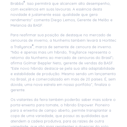
®
Brabba
. Isso permitirá que alcancem alto desempenho,
com excelência em suas lavouras. A essência desta
novidade é justamente essa: qualidade que gera
rendimento” comenta Diego Lemos, Gerente de Melão e
Melancia da BASF.
Para reafirmar sua posição de destaque no mercado de
cenouras de inverno, a Nunhems também levará à Hortitec
®
a Trallyance
, marca de semente de cenoura de inverno.
“Não é apenas mais um híbrido, Trayllance representa o
retorno da Nunhems ao mercado de cenouras do Brasil”
,
afirma Golmar Beppler Neto, gerente de vendas da BASF.
“Este novo híbrido destaca-se pela sua alta adaptabilidade
e estabilidade de produção. Mesmo sendo um lançamento
no Brasil, já é comercializado em mais de 20 países. É, sem
dúvida, uma nova estrela em nosso portfólio”, finaliza o
gerente.
Os visitantes da feira também poderão saber mais sobre o
porta-enxerto para tomate, o híbrido Enpower. Pioneiro
para a enxertia de campo aberto, permite transplantar a
copa de uma variedade, que possui as qualidades que
atendem a cadeia produtiva, para as raízes de outra
variedade, que são mais resistentes a doenças do solo.