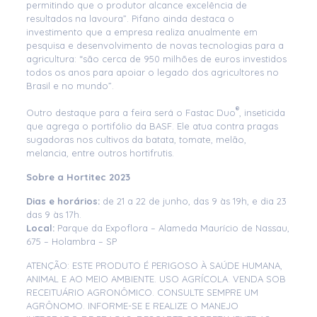
permitindo que o produtor alcance excelência de
resultados na lavoura”. Pifano ainda destaca o
investimento que a empresa realiza anualmente em
pesquisa e desenvolvimento de novas tecnologias para a
agricultura: “são cerca de 950 milhões de euros investidos
todos os anos para apoiar o legado dos agricultores no
Brasil e no mundo”.
®
Outro destaque para a feira será o Fastac Duo
, inseticida
que agrega o portifólio da BASF. Ele atua contra pragas
sugadoras nos cultivos da batata, tomate, melão,
melancia, entre outros hortifrutis.
Sobre a Hortitec 2023
Dias e horários:
de 21 a 22 de junho, das 9 às 19h, e dia 23
das 9 às 17h.
Local:
Parque da Expoflora – Alameda Maurício de Nassau,
675 – Holambra – SP
ATENÇÃO: ESTE PRODUTO É PERIGOSO À SAÚDE HUMANA,
ANIMAL E AO MEIO AMBIENTE. USO AGRÍCOLA. VENDA SOB
RECEITUÁRIO AGRONÔMICO. CONSULTE SEMPRE UM
AGRÔNOMO. INFORME-SE E REALIZE O MANEJO