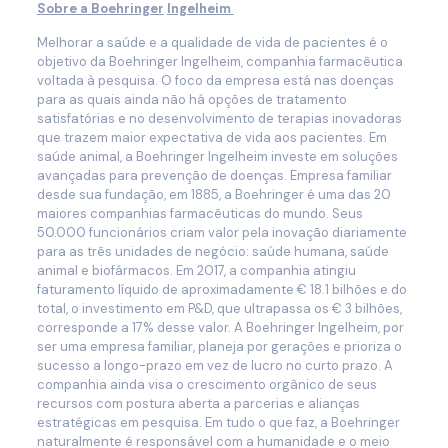
Sobre a Boehringer
Ingelheim
Melhorar a saúde e a qualidade de vida de pacientes é o
objetivo da Boehringer Ingelheim, companhia farmacêutica
voltada à pesquisa. O foco da empresa está nas doenças
para as quais ainda não há opções de tratamento
satisfatórias e no desenvolvimento de terapias inovadoras
que trazem maior expectativa de vida aos pacientes. Em
saúde animal, a Boehringer Ingelheim investe em soluções
avançadas para prevenção de doenças. Empresa familiar
desde sua fundação, em 1885, a Boehringer é uma das 20
maiores companhias farmacêuticas do mundo. Seus
50.000 funcionários criam valor pela inovação diariamente
para as três unidades de negócio: saúde humana, saúde
animal e biofármacos. Em 2017, a companhia atingiu
faturamento líquido de aproximadamente € 18.1 bilhões e do
total, o investimento em P&D, que ultrapassa os € 3 bilhões,
corresponde a 17% desse valor. A Boehringer Ingelheim, por
ser uma empresa familiar, planeja por gerações e prioriza o
sucesso a longo-prazo em vez de lucro no curto prazo. A
companhia ainda visa o crescimento orgânico de seus
recursos com postura aberta a parcerias e alianças
estratégicas em pesquisa. Em tudo o que faz, a Boehringer
naturalmente é responsável com a humanidade e o meio