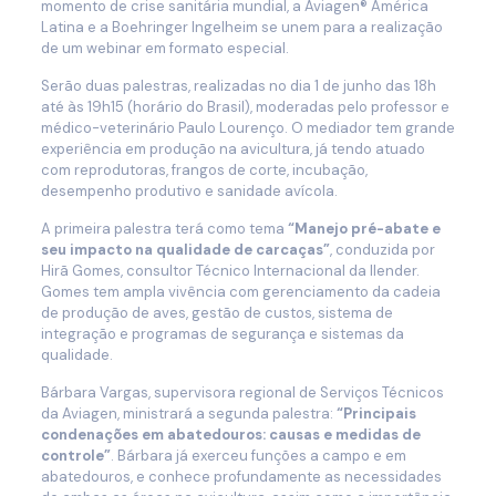
momento de crise sanitária mundial, a Aviagen® América
Latina e a Boehringer Ingelheim se unem para a realização
de um webinar em formato especial.
Serão duas palestras, realizadas no dia 1 de junho das 18h
até às 19h15 (horário do Brasil), moderadas pelo professor e
médico-veterinário Paulo Lourenço. O mediador tem grande
experiência em produção na avicultura, já tendo atuado
com reprodutoras, frangos de corte, incubação,
desempenho produtivo e sanidade avícola.
A primeira palestra terá como tema
“Manejo pré-abate e
seu impacto na qualidade de carcaças”
, conduzida por
Hirã Gomes, consultor Técnico Internacional da Ilender.
Gomes tem ampla vivência com gerenciamento da cadeia
de produção de aves, gestão de custos, sistema de
integração e programas de segurança e sistemas da
qualidade.
Bárbara Vargas, supervisora regional de Serviços Técnicos
da Aviagen, ministrará a segunda palestra:
“Principais
condenações em abatedouros: causas e medidas de
controle”
. Bárbara já exerceu funções a campo e em
abatedouros, e conhece profundamente as necessidades