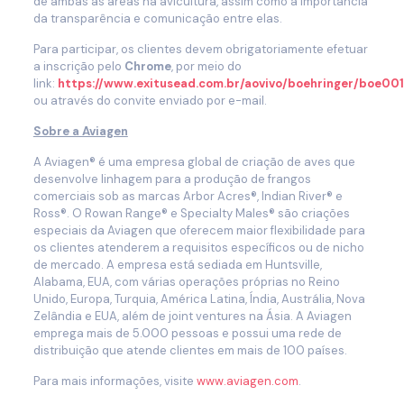
de ambas as áreas na avicultura, assim como a importância
da transparência e comunicação entre elas.
Para participar, os clientes devem obrigatoriamente efetuar
a inscrição pelo
Chrome
, por meio do
link:
https://www.exitusead.com.br/aovivo/boehringer/boe00
ou através do convite enviado por e-mail.
Sobre a Aviagen
A Aviagen® é uma empresa global de criação de aves que
desenvolve linhagem para a produção de frangos
comerciais sob as marcas Arbor Acres®, Indian River® e
Ross®. O Rowan Range® e Specialty Males® são criações
especiais da Aviagen que oferecem maior flexibilidade para
os clientes atenderem a requisitos específicos ou de nicho
de mercado. A empresa está sediada em Huntsville,
Alabama, EUA, com várias operações próprias no Reino
Unido, Europa, Turquia, América Latina, Índia, Austrália, Nova
Zelândia e EUA, além de joint ventures na Ásia. A Aviagen
emprega mais de 5.000 pessoas e possui uma rede de
distribuição que atende clientes em mais de 100 países.
Para mais informações, visite
www.aviagen.com
.