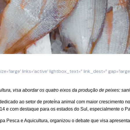
ze=’large’ links=’active’ lightbox_text=” link_dest=” gap=’large’
ltura, visa abordar os quatro eixos da produção de peixes: sa
dedicado ao setor de proteína animal com maior crescimento no
14 e com destaque para os estados do Sul, especialmente o P
apa Pesca e Aquicultura, organizou o debate que visa apresenta