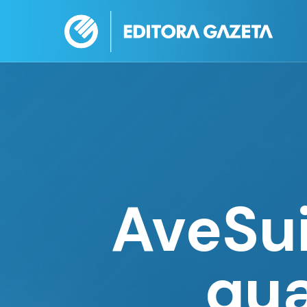
AveSui
qua