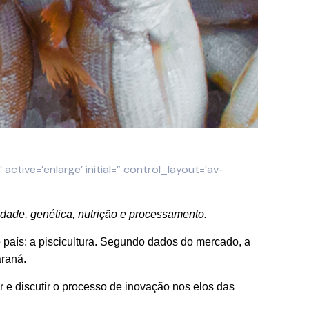
 active=’enlarge’ initial=” control_layout=’av-
nidade, genética, nutrição e processamento.
 país: a piscicultura. Segundo dados do mercado, a
araná.
r e discutir o processo de inovação nos elos das