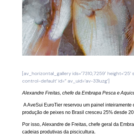
[av_horizontal_gallery ids=’7310,7259′ height=’25’ si
control-default’ id=” av_uid=’av-33luzg’]
Alexandre Freitas, chefe da Embrapa Pesca e Aquicu
A AveSui EuroTier reservou um painel inteiramente 
produção de peixes no Brasil cresceu 25% desde 20
Por isso, Alexandre de Freitas, chefe geral da Embr
cadeias produtivas da piscicultura.