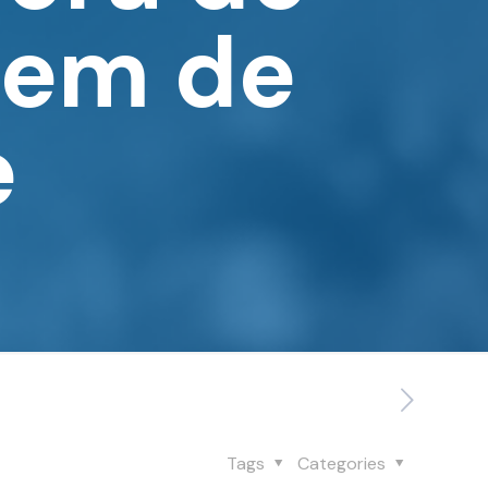
gem de
e
Tags
Categories