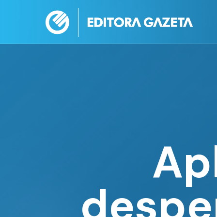
Ap
desper