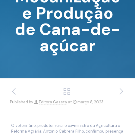
e Produção
de Cana-de-
açúcar
Published by
Editora Gazeta
at
março 8, 2023
O veterinário, produtor rural e ex-ministro da Agricultura e
Reforma Agrária, Antônio Cabrera Filho, confirmou presença