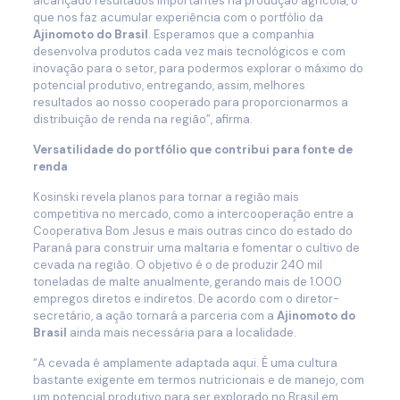
alcançado resultados importantes na produção agrícola, o
que nos faz acumular experiência com o portfólio da
Ajinomoto do Brasil
. Esperamos que a companhia
desenvolva produtos cada vez mais tecnológicos e com
inovação para o setor, para podermos explorar o máximo do
potencial produtivo, entregando, assim, melhores
resultados ao nosso cooperado para proporcionarmos a
distribuição de renda na região”, afirma.
Versatilidade do portfólio que contribui para fonte de
renda
Kosinski revela planos para tornar a região mais
competitiva no mercado, como a intercooperação entre a
Cooperativa Bom Jesus e mais outras cinco do estado do
Paraná para construir uma maltaria e fomentar o cultivo de
cevada na região. O objetivo é o de produzir 240 mil
toneladas de malte anualmente, gerando mais de 1.000
empregos diretos e indiretos. De acordo com o diretor-
secretário, a ação tornará a parceria com a
Ajinomoto do
Brasil
ainda mais necessária para a localidade.
“A cevada é amplamente adaptada aqui. É uma cultura
bastante exigente em termos nutricionais e de manejo, com
um potencial produtivo para ser explorado no Brasil em