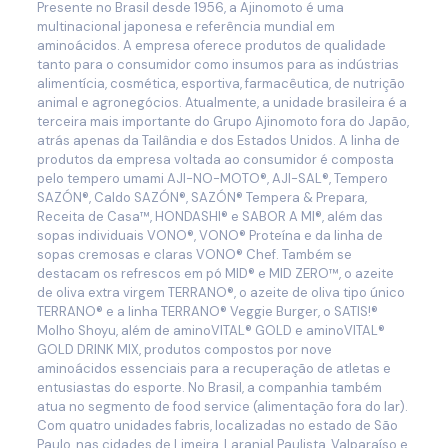
Presente no Brasil desde 1956, a Ajinomoto é uma
multinacional japonesa e referência mundial em
aminoácidos. A empresa oferece produtos de qualidade
tanto para o consumidor como insumos para as indústrias
alimentícia, cosmética, esportiva, farmacêutica, de nutrição
animal e agronegócios. Atualmente, a unidade brasileira é a
terceira mais importante do Grupo Ajinomoto fora do Japão,
atrás apenas da Tailândia e dos Estados Unidos. A linha de
produtos da empresa voltada ao consumidor é composta
pelo tempero umami AJI-NO-MOTO®, AJI-SAL®, Tempero
SAZÓN®, Caldo SAZÓN®, SAZÓN® Tempera & Prepara,
Receita de Casa™, HONDASHI® e SABOR A MI®, além das
sopas individuais VONO®, VONO® Proteína e da linha de
sopas cremosas e claras VONO® Chef. Também se
destacam os refrescos em pó MID® e MID ZERO™, o azeite
de oliva extra virgem TERRANO®, o azeite de oliva tipo único
TERRANO® e a linha TERRANO® Veggie Burger, o SATIS!®
Molho Shoyu, além de aminoVITAL® GOLD e aminoVITAL®
GOLD DRINK MIX, produtos compostos por nove
aminoácidos essenciais para a recuperação de atletas e
entusiastas do esporte. No Brasil, a companhia também
atua no segmento de food service (alimentação fora do lar).
Com quatro unidades fabris, localizadas no estado de São
Paulo, nas cidades de Limeira, Laranjal Paulista, Valparaíso e