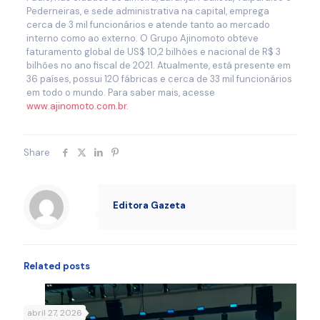
Pederneiras, e sede administrativa na capital, emprega
cerca de 3 mil funcionários e atende tanto ao mercado
interno como ao externo. O Grupo Ajinomoto obteve
faturamento global de US$ 10,2 bilhões e nacional de R$ 3
bilhões no ano fiscal de 2021. Atualmente, está presente em
36 países, possui 120 fábricas e cerca de 33 mil funcionários
em todo o mundo. Para saber mais, acesse
www.ajinomoto.com.br
.
Share
Editora Gazeta
Related posts
abril 27, 2026