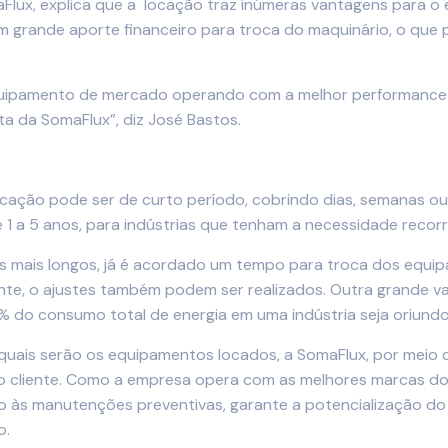
Flux, explica que a locação traz inúmeras vantagens para o
um grande aporte financeiro para troca do maquinário, o que
uipamento de mercado operando com a melhor performance e 
 da SomaFlux”, diz José Bastos.
cação pode ser de curto período, cobrindo dias, semanas ou
e 1 a 5 anos, para indústrias que tenham a necessidade reco
s mais longos, já é acordado um tempo para troca dos equi
nte, o ajustes também podem ser realizados. Outra grande v
% do consumo total de energia em uma indústria seja oriund
 quais serão os equipamentos locados, a SomaFlux, por meio 
o cliente. Como a empresa opera com as melhores marcas do
ado às manutenções preventivas, garante a potencialização d
o.