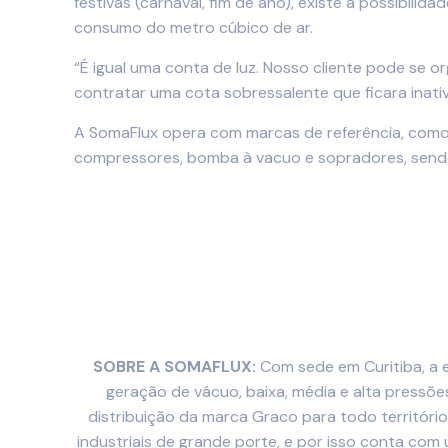
festivas (carnaval, fim de ano), existe a possibil
consumo do metro cúbico de ar.
“É igual uma conta de luz. Nosso cliente pode se 
contratar uma cota sobressalente que ficara inati
A SomaFlux opera com marcas de referência, como
compressores, bomba à vacuo e sopradores, send
SOBRE A SOMAFLUX:
Com sede em Curitiba, a e
geração de vácuo, baixa, média e alta pressõ
distribuição da marca Graco para todo territór
industriais de grande porte, e por isso conta co