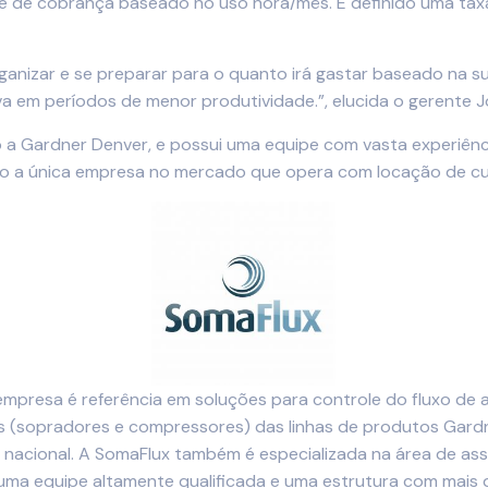
idade de cobrança baseado no uso hora/mês. É definido uma ta
organizar e se preparar para o quanto irá gastar baseado na
va em períodos de menor produtividade.”, elucida o gerente J
 a Gardner Denver, e possui uma equipe com vasta experiên
o a única empresa no mercado que opera com locação de cu
mpresa é referência em soluções para controle do fluxo de a
es (sopradores e compressores) das linhas de produtos Gard
io nacional. A SomaFlux também é especializada na área de a
m uma equipe altamente qualificada e uma estrutura com mais