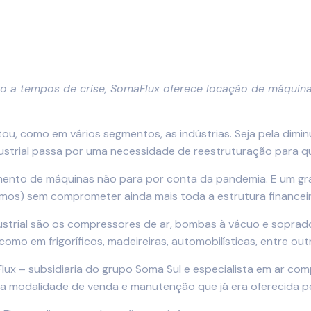
a tempos de crise, SomaFlux oferece locação de máquinas
tou, como em vários segmentos, as indústrias. Seja pela di
ustrial passa por uma necessidade de reestruturação para qu
mento de máquinas não para por conta da pandemia. E um gra
simos) sem comprometer ainda mais toda a estrutura financei
ustrial são os compressores de ar, bombas à vácuo e soprado
omo em frigoríficos, madeireiras, automobilísticas, entre out
 – subsidiaria do grupo Soma Sul e especialista em ar compr
da modalidade de venda e manutenção que já era oferecida p