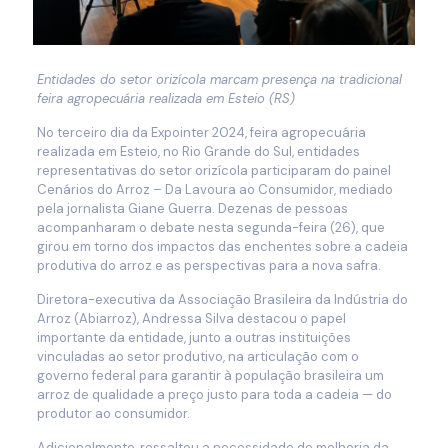
Entidades do setor orizícola marcam presença na tradicional
feira agropecuária realizada em Esteio (RS)
No terceiro dia da Expointer 2024, feira agropecuária
realizada em Esteio, no Rio Grande do Sul, entidades
representativas do setor orizícola participaram do painel
Cenários do Arroz – Da Lavoura ao Consumidor, mediado
pela jornalista Giane Guerra. Dezenas de pessoas
acompanharam o debate nesta segunda-feira (26), que
girou em torno dos impactos das enchentes sobre a cadeia
produtiva do arroz e as perspectivas para a nova safra.
Diretora-executiva da Associação Brasileira da Indústria do
Arroz (Abiarroz), Andressa Silva destacou o papel
importante da entidade, junto a outras instituições
vinculadas ao setor produtivo, na articulação com o
governo federal para garantir à população brasileira um
arroz de qualidade a preço justo para toda a cadeia — do
produtor ao consumidor.
Adicionalmente, ressaltou a necessidade de melhoria da